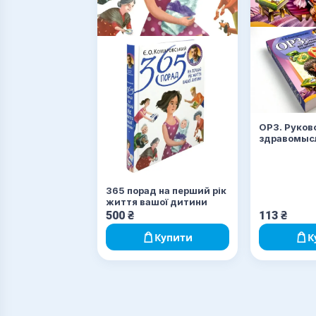
ОРЗ. Руков
здравомыс
родителей
365 порад на перший рік
життя вашої дитини
500
₴
113
₴
Купити
К