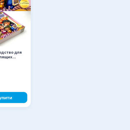
одство для
лящих
упити