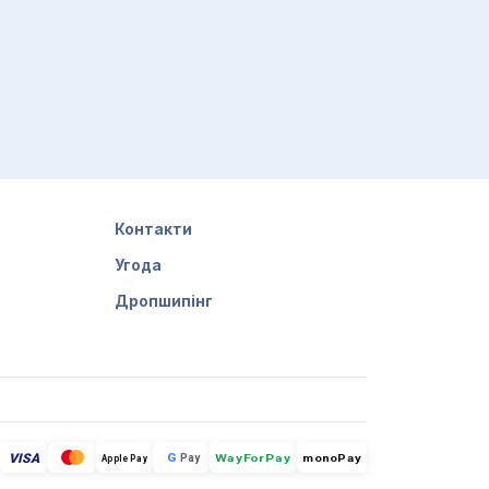
Контакти
Угода
Дропшипінг
VISA
G
Pay
monoPay
Apple Pay
WayForPay