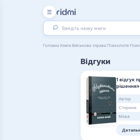
☰
›
›
›
›
Головна
Книги
Військова справа
Психологія
Псих
Відгуки
1 відгук 
рішення»
Автор
Сторінок
Мова
Детальн