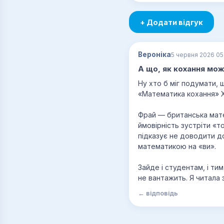
+ Додати відгук
Вероніка
5 червня 2026 05
А що, як кохання мо
Ну хто б міг подумати,
«Математика кохання» Х
Фрай — британська мате
ймовірність зустріти «
підказує не доводити до
математикою на «ви».
Зайде і студентам, і тим
не вантажить. Я читала 
← відповідь