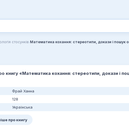
›
ологія стосунків
Математика кохання: стереотипи, докази і пошук 
про книгу «Математика кохання: стереотипи, докази і п
Фрай Ханна
128
Українська
іше про книгу