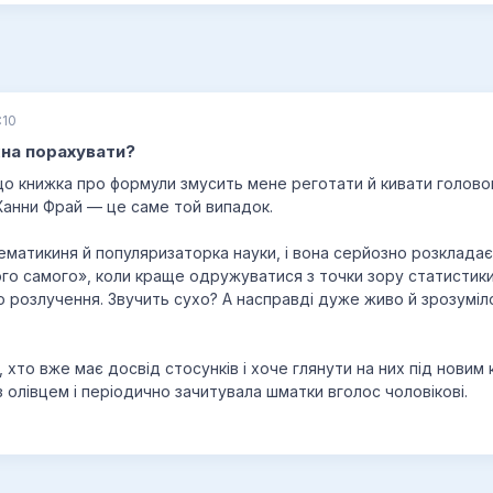
:10
жна порахувати?
 що книжка про формули змусить мене реготати й кивати голов
анни Фрай — це саме той випадок.
матикиня й популяризаторка науки, і вона серйозно розкладає 
того самого», коли краще одружуватися з точки зору статистик
 розлучення. Звучить сухо? А насправді дуже живо й зрозуміло
, хто вже має досвід стосунків і хоче глянути на них під новим 
з олівцем і періодично зачитувала шматки вголос чоловікові.