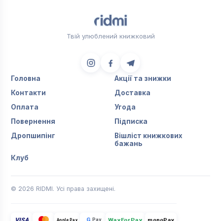
Твій улюблений книжковий
Головна
Акції та знижки
Контакти
Доставка
Оплата
Угода
Повернення
Підписка
Дропшипінг
Вішліст книжкових
бажань
Клуб
© 2026 RIDMI. Усі права захищені.
VISA
G
Pay
monoPay
Apple Pay
WayForPay