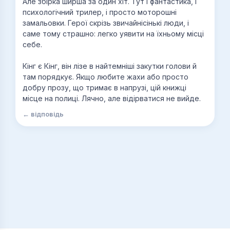
Але збірка ширша за один хіт. Тут і фантастика, і
психологічний трилер, і просто моторошні
замальовки. Герої скрізь звичайнісінькі люди, і
саме тому страшно: легко уявити на їхньому місці
себе.
Кінг є Кінг, він лізе в найтемніші закутки голови й
там порядкує. Якщо любите жахи або просто
добру прозу, що тримає в напрузі, цій книжці
місце на полиці. Лячно, але відірватися не вийде.
← відповідь