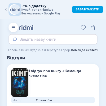
-5% в додатку
×
ЗАВАНТАЖИТИ
Купуй, тут вигідніше
Безкоштовно - Google Play
☰
Введіть назву книги
›
›
›
›
Головна
Книги
Художня література
Горор
Команда скелетів
Відгуки
1 відгук про книгу «Команда
скелетів»
Автор
Стівен Кінг