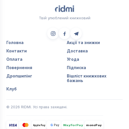
Твій улюблений книжковий
Головна
Акції та знижки
Контакти
Доставка
Оплата
Угода
Повернення
Підписка
Дропшипінг
Вішліст книжкових
бажань
Клуб
© 2026 RIDMI. Усі права захищені.
VISA
G
Pay
monoPay
Apple Pay
WayForPay