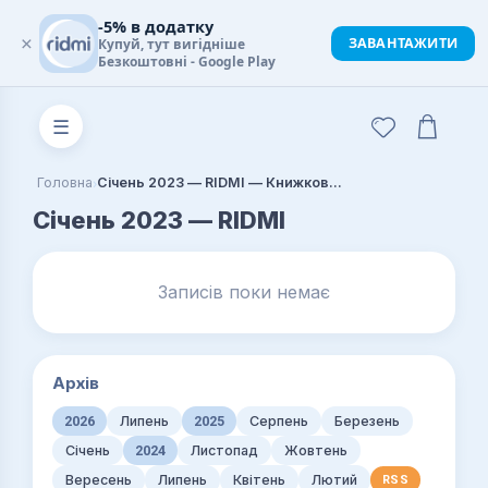
-5% в додатку
×
ЗАВАНТАЖИТИ
Купуй, тут вигідніше
Безкоштовні - Google Play
☰
›
Головна
Січень 2023 — RIDMI — Книжковий блог
Січень 2023 — RIDMI
Записів поки немає
Архів
2026
Липень
2025
Серпень
Березень
Січень
2024
Листопад
Жовтень
Вересень
Липень
Квітень
Лютий
RSS