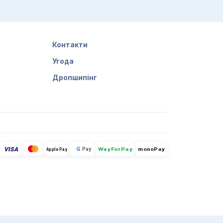
Контакти
Угода
Дропшипінг
VISA
G
Pay
monoPay
Apple Pay
WayForPay