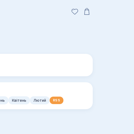
ень
Квітень
Лютий
RSS