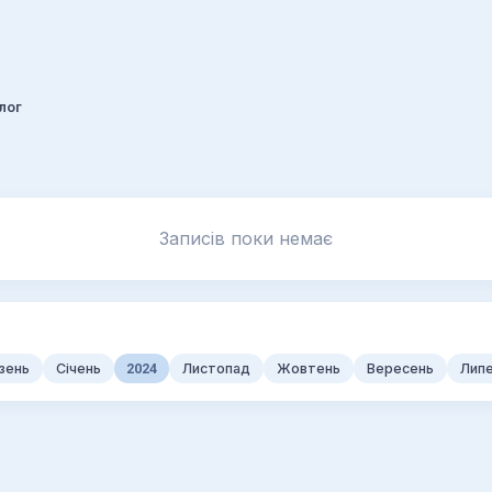
лог
Записів поки немає
зень
Січень
2024
Листопад
Жовтень
Вересень
Лип