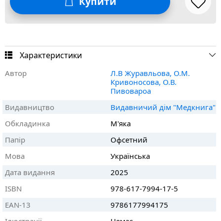
Купити
Характеристики
Автор
Л.В Журавльова, О.М.
Кривоносова, О.В.
Пивовароа
Видавництво
Видавничий дім "Медкнига"
Обкладинка
М'яка
Папір
Офсетний
Мова
Українська
Дата видання
2025
ISBN
978-617-7994-17-5
EAN-13
9786177994175