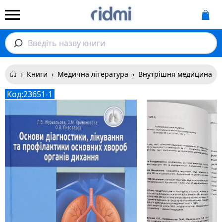
Введіть назву книги
›
Книги
›
Медична література
›
Внутрішня медицина
›
Код:
23651-1