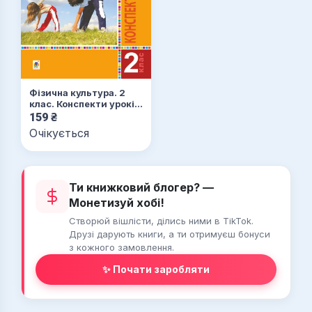
Фізична культура. 2
клас. Конспекти уроків.
НУШ
159
₴
Очікується
Ти книжковий блогер? —
Монетизуй хобі!
Створюй вішлісти, ділись ними в TikTok.
Друзі дарують книги, а ти отримуєш бонуси
з кожного замовлення.
✨ Почати заробляти