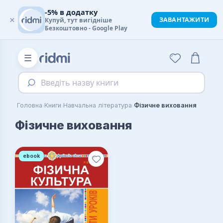
-5% в додатку
×
ЗАВАНТАЖИТИ
Купуй, тут вигідніше
Безкоштовно - Google Play
☰
Введіть назву книги
›
›
›
Головна
Книги
Навчальна література
Фізичне виховання
Фізичне виховання
ebook