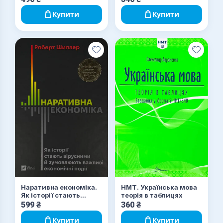
різноманітними
афтографом)
нитками
Купити
Купити
Наративна економіка.
НМТ. Українська мова
Як історії стають
теорія в таблицях
вірусними й
599
₴
360
₴
зумовлюють важливі
економічні події
Купити
Купити