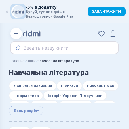
-5% в додатку
×
ЗАВАНТАЖИТИ
Купуй, тут вигідніше
Безкоштовно - Google Play
☰
Введіть назву книги
›
›
Головна
Книги
Навчальна література
Навчальна література
Дошкліне навчання
Біология
Вивчення мов
Інформатика
Історія України. Підручники
Логіка
Логістика
Математика
Музика
Весь розділ
▾
Рідна мова
Рукоділля
Статистика
Фізичне виховання
Фінанси
Хімія