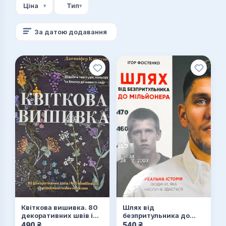
Ціна
Тип
Економіка
За датою додавання
Квіткова вишивка. 80
Шлях від
декоративних швів і
безпритульника до
400 комбінацій із
мільйонера (з
490
₴
540
₴