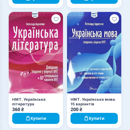
НМТ. Українська
НМТ. Українська мова.
література
15 варіантів
360
₴
200
₴
Купити
Купити