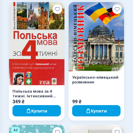
Українсько-німецький
розмовник
Польська мова за 4
тижні. Інтенсивний
курс польської мови
349
₴
99
₴
Купити
Купити
A2