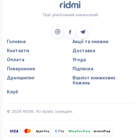
Твій улюблений книжковий
Головна
Акції та знижки
Контакти
Доставка
Оплата
Угода
Повернення
Підписка
Дропшипінг
Вішліст книжкових
бажань
Клуб
© 2026 RIDMI. Усі права захищені.
VISA
G
Pay
monoPay
Apple Pay
WayForPay