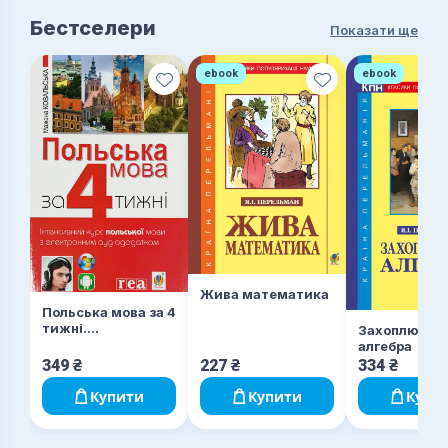
Бестселери
Показати ще
ebook
ebook
Жива математика
Польська мова за 4
тижні.
Захоплююча
Інтенсивний курс
алгебра
польської мови
349
₴
227
₴
334
₴
Купити
Купити
Купи