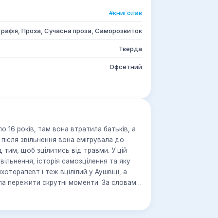
#книголав
графія, Проза, Сучасна проза, Саморозвиток
Тверда
Офсетний
о 16 років, там вона втратила батьків, а
 після звільнення вона емігрувала до
тим, щоб зцілитись від травми. У цій
звільнення, історія самозцілення та яку
хотерапевт і теж вцілілий у Аушвіці, а
гла пережити скрутні моменти. За словами
оєму житті, але кожен має вибір, як
ілів. І ця книжка про те, як дійти до