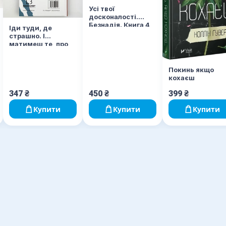
Усі твої
досконалості.
Безнадія. Книга 4
Іди туди, де
страшно. І
матимеш те, про
що мрієш
Покинь якщо
кохаєш
347
₴
450
₴
399
₴
Купити
Купити
Купити