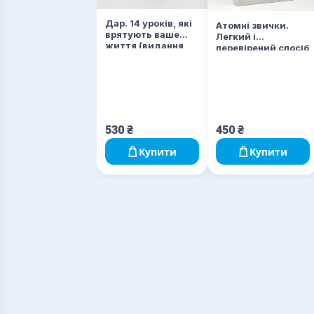
Дар. 14 уроків, які
Атомні звички.
врятують ваше
Легкий і
життя (видання
перевірений спосіб
третє, доповнене)
набути корисних
звичок і позбутися
звичок шкідливих
530
₴
450
₴
Купити
Купити