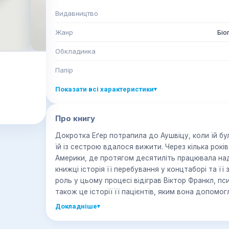
Видавництво
Жанр
Біо
Обкладинка
Папір
Показати всі характеристики
▾
Про книгу
Докротка Еґер потрапила до Аушвіцу, коли їй бул
їй із сестрою вдалося вижити. Через кілька років
Америки, де протягом десятиліть працювала над 
книжці історія її перебування у концтаборі та її 
роль у цьому процесі відіграв Віктор Франкл, пси
також це історії її пацієнтів, яким вона допомо
авторки, ніхто не може уникнути страждань у св
Докладніше
▾
вийти з таких ситуацій — як жертва чи той, хто вц
такого вибору, як звільнитись від травм.