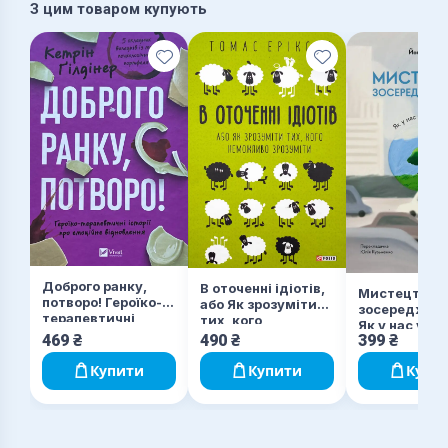
З цим товаром купують
Доброго ранку,
В оточенні ідіотів,
Мистецтво
потворо! Героїко-
або Як зрозуміти
зосереджува
терапевтичні
тих, кого
Як у нас укр
історії про
неможливо
469
₴
490
₴
399
₴
увагу
емоційне
зрозуміти
відновлення
Купити
Купити
Купи