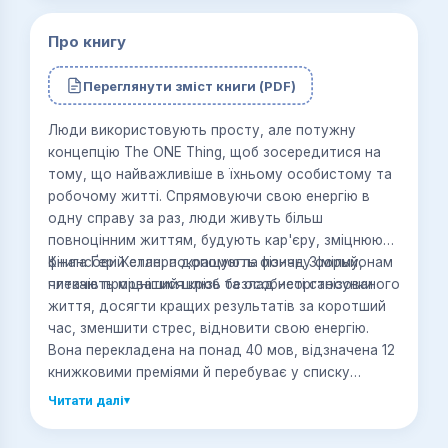
Про книгу
Переглянути зміст книги (PDF)
Люди використовують просту, але потужну
концепцію The ONE Thing, щоб зосередитися на
тому, що найважливіше в їхньому особистому та
робочому житті. Спрямовуючи свою енергію в
одну справу за раз, люди живуть більш
повноцінним життям, будують кар'єру, зміцнюють
фінансовий стан, покращують фізичну форму,
Книга Ґері Келлера допомогла понад 3 мільйонам
плекають міцніший шлюб та особисті стосунки.
читачів прорватися крізь безлад неорганізованого
життя, досягти кращих результатів за коротший
час, зменшити стрес, відновити свою енергію.
Вона перекладена на понад 40 мов, відзначена 12
книжковими преміями й перебуває у списку
найкращих бізнес-книг усіх часів за версією
Читати далі
▾
Goodreads.