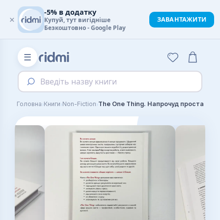
-5% в додатку
×
ЗАВАНТАЖИТИ
Купуй, тут вигідніше
Безкоштовно - Google Play
☰
Введіть назву книги
›
›
›
Головна
Книги
Non-Fiction
The One Thing. Напрочуд проста істина, що стоїть за надзвичайними результатами