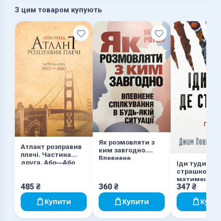
З цим товаром купують
Як розмовляти з
Атлант розправив
ким завгодно.
плечі. Частина
Впевнене
друга. Або—Або
Іди туди, де
спілкування в
страшно. І
будь-якій ситуації
матимеш те,
485
₴
360
₴
347
₴
що мрієш
Купити
Купити
Купи