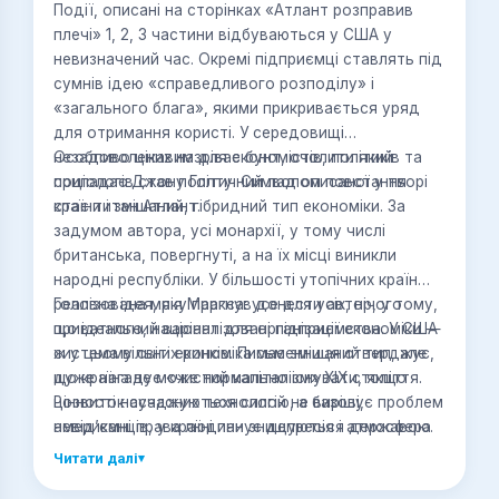
Події, описані на сторінках «Атлант розправив
плечі» 1, 2, 3 частини відбуваються у США у
невизначений час. Окремі підприємці ставлять під
сумнів ідею «справедливого розподілу» і
«загального блага», якими прикривається уряд
для отримання користі. У середовищі
незадоволених назріває бунт, очолити який
Особливо цікавим для економістів, політиків та
припадає Джону Голту. Символом повстання
соціологів став політичний лад описаної у творі
стає титан Атлант.
країни і змішаний, гібридний тип економіки. За
задумом автора, усі монархії, у тому числі
британська, повергнуті, а на їх місці виникли
народні республіки. У більшості утопічних країн
реалізована мрія Маркса: усе для усіх, нічого
Головна ідея, яку прагнув донести автор, у тому,
приватного, націоналізовані підприємства. У США
що ідеальний варіант для організації економіки —
ж у цьому світі економіка має змішаний тип, але
система вільних ринків. Письменниця стверджує,
дуже нагадує «чистий капіталізм» XIX століття.
що країна не може нормально існувати, якщо
Розвиток сучасних технологій не вирішує проблем
цінності насаджуються силою, а базові,
американців, у країні панує депресія і атмосфера
невід’ємні права людини знищуються державою.
безвиході.
Читати далі
▾