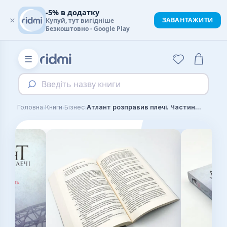
-5% в додатку
×
ЗАВАНТАЖИТИ
Купуй, тут вигідніше
Безкоштовно - Google Play
☰
Введіть назву книги
›
›
›
Головна
Книги
Бізнес
Атлант розправив плечі. Частина перша. Несуперечність