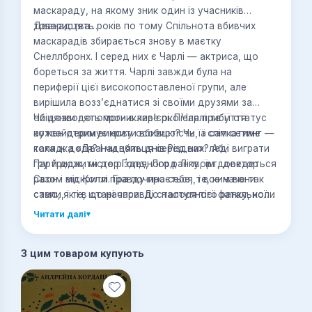
маскараду, на якому зник один із учасників
товариства…
Дванадцять років по тому Спільнота вбивчих
маскарадів збирається знову в маєтку
Снеллбронх. І серед них є Чарлі — актриса, що
бореться за життя. Чарлі завжди була на
периферії цієї високопоставленої групи, але
вирішила возз’єднатися зі своїми друзями за
обіцянки допомоги в кар’єрі. Після прибуття
Чи дозволять проникливе око Чарлі та її статус
кожен отримує нову особистість, а сам сетинг —
аутсайдерки викрити вбивцю? Чи її спіткатиме
колядка «Дванадцять днів Різдва»: леді
така ж доля? І чи вбивця серед них? Аби виграти
Партридж, містер Ґолд, Лорд Ліпворт, доктор
гру й дожити до різдвяного ранку, їм доведеться
Свон і міс Коллі. Гра починається, і все наче так
разом відкрити правду про себе, те, ким вони
само, як і в старі часи. До наступного ранку, коли
стали, і те, що насправді сталося тієї фатальної
леді Партридж знайшли мертвою. Повішеною. На
ночі дванадцять років тому.
Читати далі
▾
груші.
З цим товаром купують