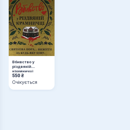
Вбивство у
різдвяній
крамничці
550
₴
Очікується