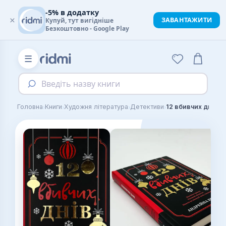
-5% в додатку
×
ЗАВАНТАЖИТИ
Купуй, тут вигідніше
Безкоштовно - Google Play
☰
Введіть назву книги
›
›
›
›
Головна
Книги
Художня література
Детективи
12 вбивчих днів