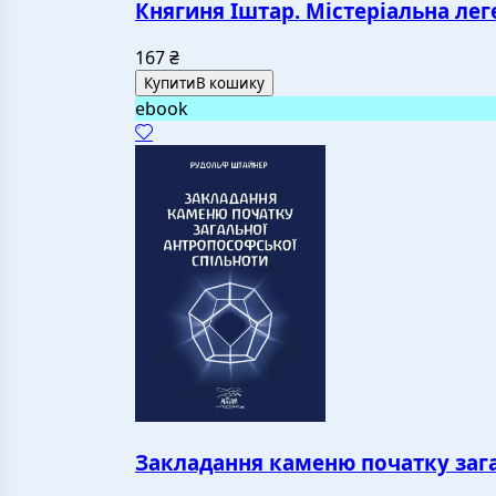
Княгиня Іштар. Містеріальна лег
167
₴
Купити
В кошику
ebook
Закладання каменю початку зага