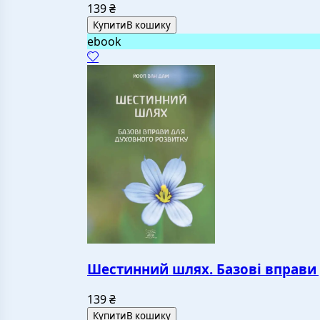
139
₴
Купити
В кошику
ebook
Шестинний шлях. Базові вправи
139
₴
Купити
В кошику