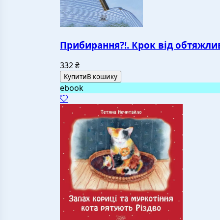
Прибирання?!. Крок від обтяжлив
332
₴
Купити
В кошику
ebook