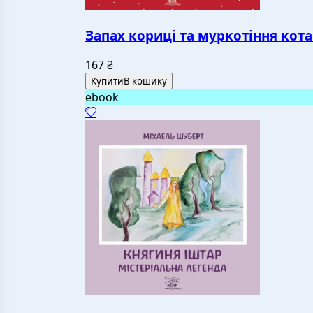
Запах кориці та муркотіння кота
167
₴
Купити
В кошику
ebook