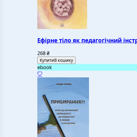
Ефірне тіло як педагогічний інс
268
₴
Купити
В кошику
ebook