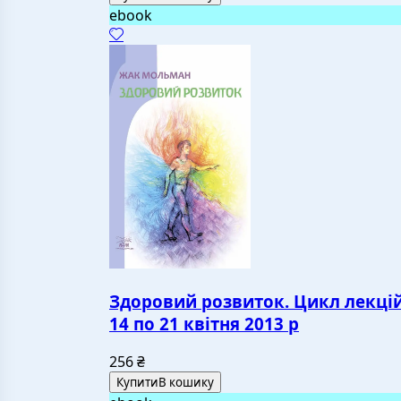
ebook
Здоровий розвиток. Цикл лекцій
14 по 21 квітня 2013 р
256
₴
Купити
В кошику