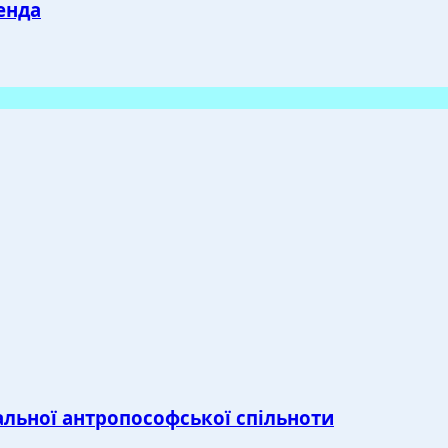
енда
льної антропософської спільноти