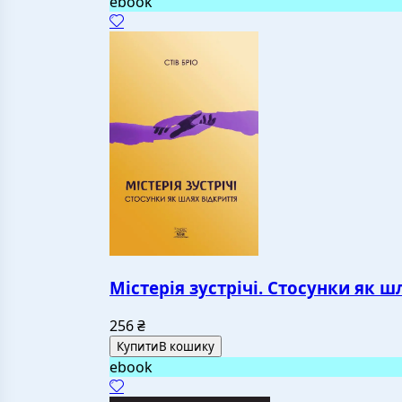
ebook
Містерія зустрічі. Стосунки як ш
256
₴
Купити
В кошику
ebook