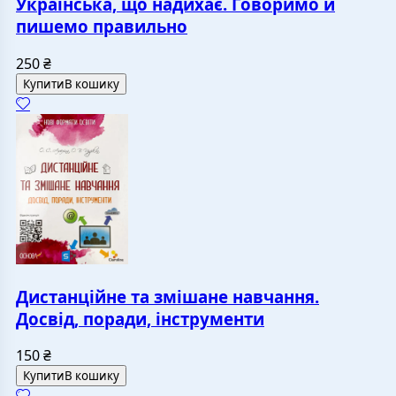
Українська, що надихає. Говоримо й
пишемо правильно
250
₴
Купити
В кошику
Дистанційне та змішане навчання.
Досвід, поради, інструменти
150
₴
Купити
В кошику