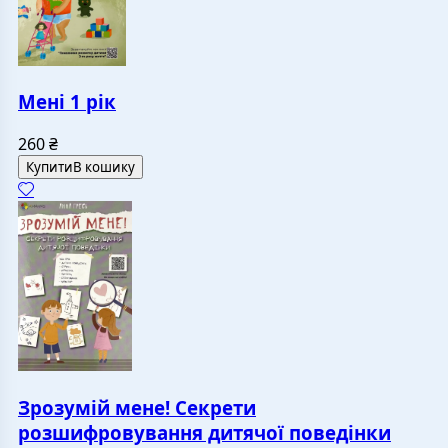
Мені 1 рік
260
₴
Купити
В кошику
Зрозумій мене! Секрети
розшифровування дитячої поведінки