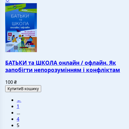
БАТЬКИ та ШКОЛА онлайн / офлайн. Як
запобігти непорозумінням і конфліктам
100
₴
Купити
В кошику
←
1
...
4
5