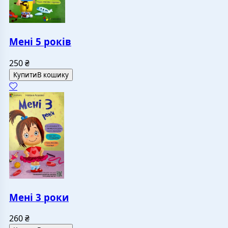
Мені 5 років
250
₴
Купити
В кошику
Мені 3 роки
260
₴