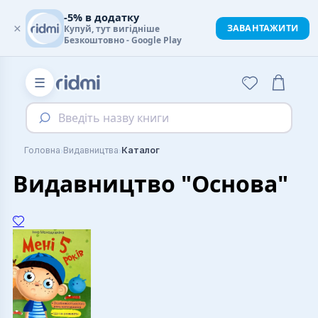
-5% в додатку
×
ЗАВАНТАЖИТИ
Купуй, тут вигідніше
Безкоштовно - Google Play
☰
Введіть назву книги
›
›
Головна
Видавництва
Каталог
Видавництво "Основа"