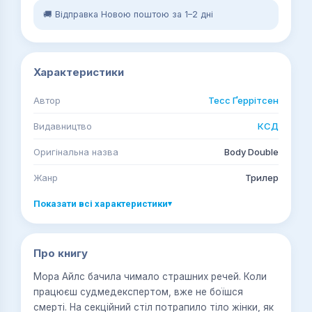
🚚 Відправка Новою поштою за 1–2 дні
Характеристики
Автор
Тесс Ґеррітсен
Видавництво
КСД
Оригінальна назва
Body Double
Жанр
Трилер
Показати всі характеристики
▾
Про книгу
Мора Айлс бачила чимало страшних речей. Коли
працюєш судмедекспертом, вже не боїшся
смерті. На секційний стіл потрапило тіло жінки, як