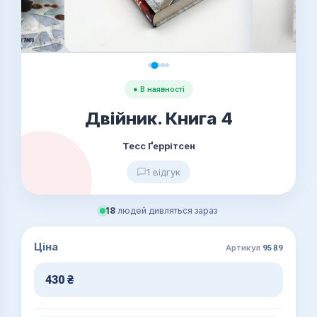
● В наявності
Двійник. Книга 4
Тесс Ґеррітсен
1 відгук
18
людей дивляться зараз
Ціна
Артикул
9589
430
₴