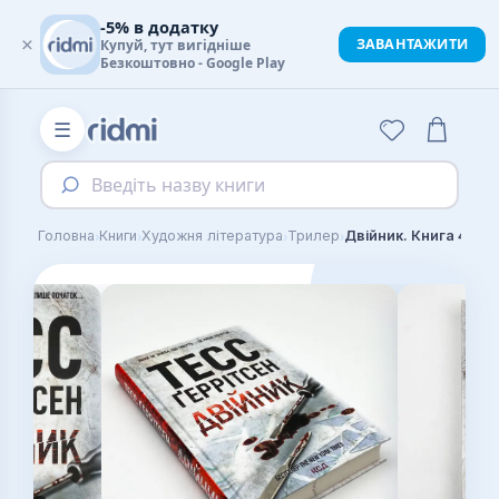
-5% в додатку
×
ЗАВАНТАЖИТИ
Купуй, тут вигідніше
Безкоштовно - Google Play
☰
Введіть назву книги
›
›
›
›
Головна
Книги
Художня література
Трилер
Двійник. Книга 4