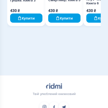
Смертниці. Книга 5
Грішна. Книга 3
Книга 6
430
₴
430
₴
430
₴
Купити
Купити
Купи
Твій улюблений книжковий