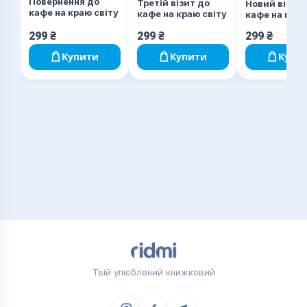
Повернення до
Третій візит до
Новий відві
кафе на краю світу
кафе на краю світу
кафе на краю
299
₴
299
₴
299
₴
Купити
Купити
Купи
Твій улюблений книжковий