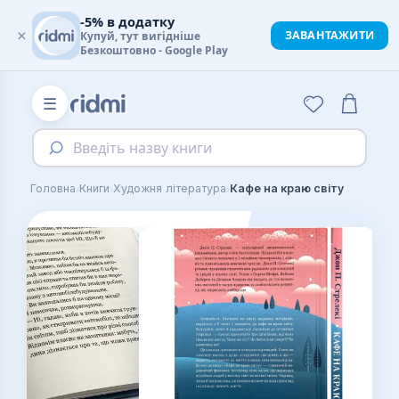
-5% в додатку
×
ЗАВАНТАЖИТИ
Купуй, тут вигідніше
Безкоштовно - Google Play
☰
Введіть назву книги
›
›
›
Головна
Книги
Художня література
Кафе на краю світу