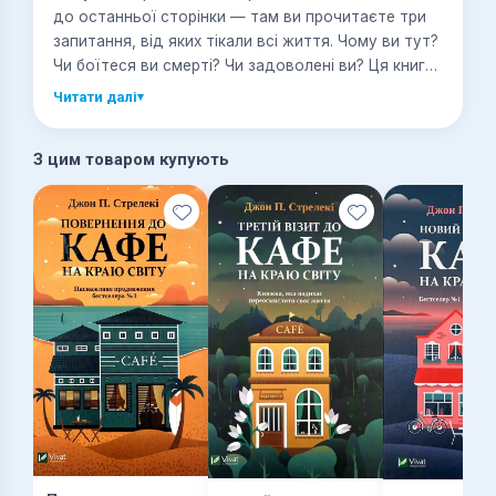
до останньої сторінки — там ви прочитаєте три
запитання, від яких тікали всі життя. Чому ви тут?
Чи боїтеся ви смерті? Чи задоволені ви? Ця книга
допоможе у пошуках відповідей. З нею ви
Читати далі
▾
запалите вогонь у душі, зрозумійте, що цінне, а
що — пустота, подивіться на життя під іншим
З цим товаром купують
кутом зору, незалежно від набутого досвіду.
«Кафе на краю світу» — справжній видавничий
феномен, бестселлер поза годиною, що вдохнув
мільйони людей у всьому світі на великі зміни.
Чарівно, легка й наснажлива, ця книжка повлиє на
ваш світогляд і назавжди змінити життя.