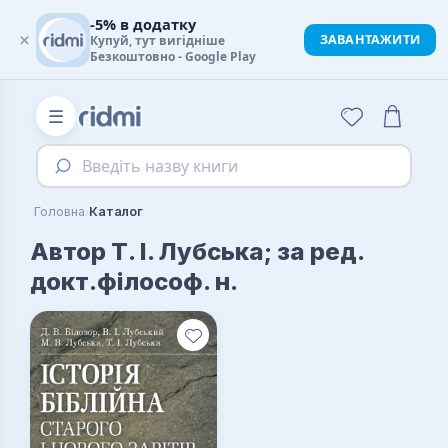
-5% в додатку
×
ЗАВАНТАЖИТИ
Купуй, тут вигідніше
Безкоштовно - Google Play
☰
Введіть назву книги
›
Головна
Каталог
Автор Т. І. Лубська; за ред.
докт.філософ. н.