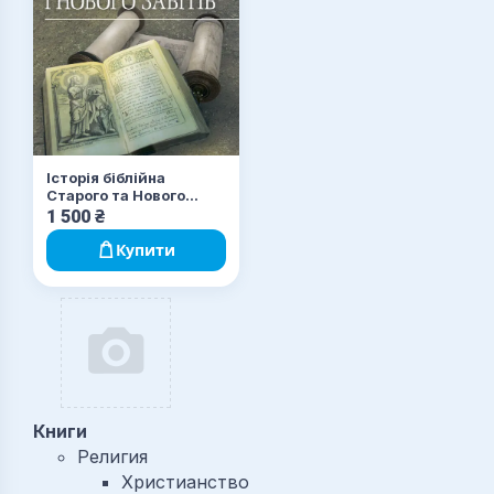
Історія біблійна
Старого та Нового
завітів. навч.-методич.
1 500
₴
посібник з конфесійно-
практичного
Купити
релігієзнавства для
студентів
філософського
факультету
Книги
Религия
Христианство