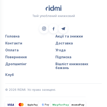
Твій улюблений книжковий
Головна
Акції та знижки
Контакти
Доставка
Оплата
Угода
Повернення
Підписка
Дропшипінг
Вішліст книжкових
бажань
Клуб
© 2026 RIDMI. Усі права захищені.
VISA
G
Pay
monoPay
Apple Pay
WayForPay