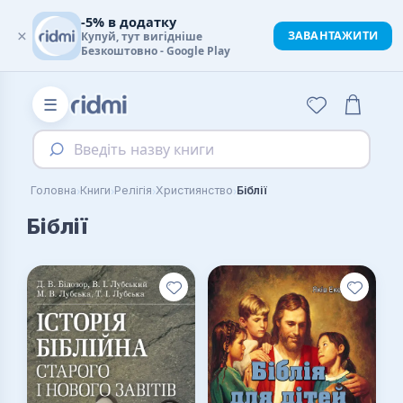
-5% в додатку
×
ЗАВАНТАЖИТИ
Купуй, тут вигідніше
Безкоштовно - Google Play
☰
Введіть назву книги
›
›
›
›
Головна
Книги
Релігія
Християнство
Біблії
Біблії