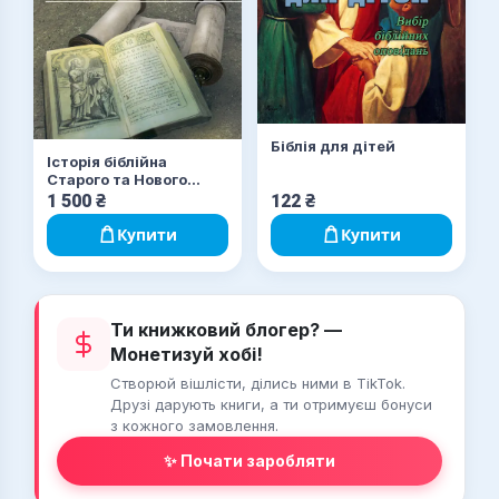
Біблія для дітей
Історія біблійна
Старого та Нового
завітів. навч.-методич.
1 500
₴
122
₴
посібник з конфесійно-
практичного
Купити
Купити
релігієзнавства для
студентів
філософського
факультету
Ти книжковий блогер? —
Монетизуй хобі!
Створюй вішлісти, ділись ними в TikTok.
Друзі дарують книги, а ти отримуєш бонуси
з кожного замовлення.
✨ Почати заробляти