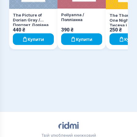
Pollyanna /
The Picture of
The Thousan
Полліанна
Dorian Gray /
One Nights /
Портрет Доріана
Тисяча і одна
440
₴
390
₴
250
₴
Ґрея
Купити
Купити
Купи
Твій улюблений книжковий