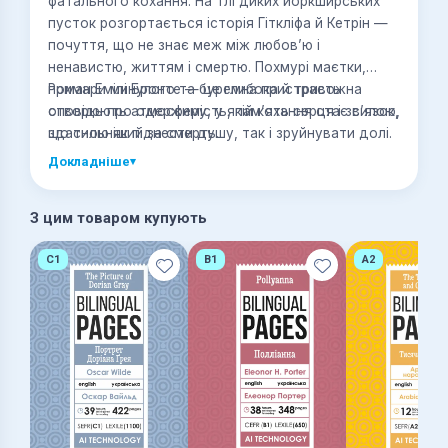
фатального кохання. На тлі диких йоркширських
пусток розгортається історія Гіткліфа й Кетрін —
почуття, що не знає меж між любов’ю і
ненавистю, життям і смертю. Похмурі маєтки,
примари минулого та буремна пристрасть
Роман Емілі Бронте — це глибока й тривожна
створюють атмосферу, у якій кохання стає силою,
оповідь про одержимість, пам’ять серця і зв’язок,
здатною як піднести душу, так і зруйнувати долі.
що сильніший за смерть.
Докладніше
▾
З цим товаром купують
C1
B1
A2