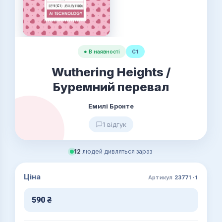
● В наявності
C1
Wuthering Heights /
Буремний перевал
Емилі Бронте
1 відгук
12
людей дивляться зараз
Ціна
Артикул
23771-1
590
₴