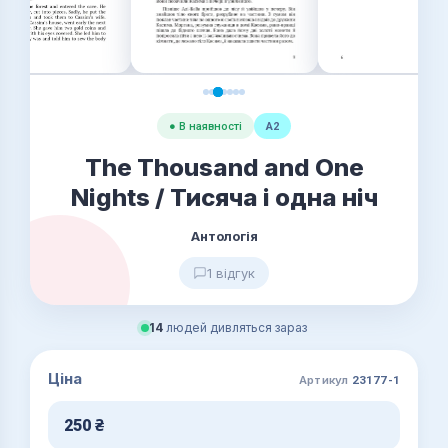
● В наявності
A2
The Thousand and One
Nights / Тисяча і одна ніч
Антологія
1 відгук
14
людей дивляться зараз
Ціна
Артикул
23177-1
250
₴