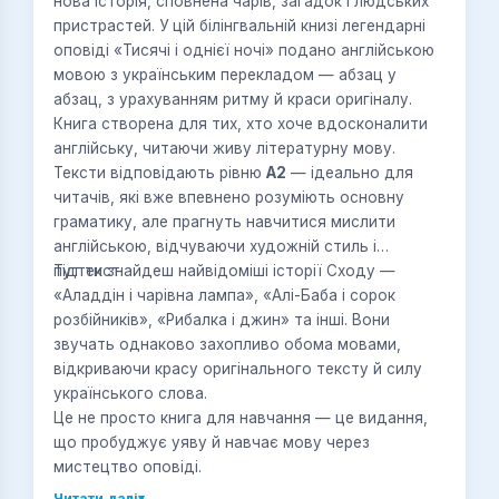
нова історія, сповнена чарів, загадок і людських
пристрастей. У цій білінгвальній книзі легендарні
оповіді «Тисячі і однієї ночі» подано англійською
мовою з українським перекладом — абзац у
абзац, з урахуванням ритму й краси оригіналу.
Книга створена для тих, хто хоче вдосконалити
англійську, читаючи живу літературну мову.
Тексти відповідають рівню
A2
— ідеально для
читачів, які вже впевнено розуміють основну
граматику, але прагнуть навчитися мислити
англійською, відчуваючи художній стиль і
підтекст.
Тут ти знайдеш найвідоміші історії Сходу —
«Аладдін і чарівна лампа», «Алі-Баба і сорок
розбійників», «Рибалка і джин» та інші. Вони
звучать однаково захопливо обома мовами,
відкриваючи красу оригінального тексту й силу
українського слова.
Це не просто книга для навчання — це видання,
що пробуджує уяву й навчає мову через
мистецтво оповіді.
Читати далі
▾