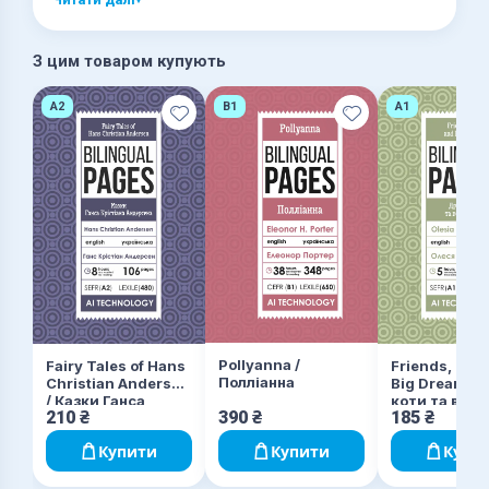
З цим товаром купують
A2
B1
A1
Pollyanna /
Fairy Tales of Hans
Friends, Cats
Полліанна
Christian Andersen
Big Dreams / 
/ Казки Ганса
коти та велик
210
₴
390
₴
185
₴
Крістіана
Андерсена
Купити
Купити
Купи