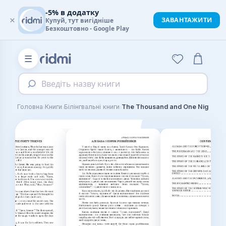
-5% в додатку
×
ЗАВАНТАЖИТИ
Купуй, тут вигідніше
Безкоштовно - Google Play
☰
Введіть назву книги
›
›
›
Головна
Книги
Білінгвальні книги