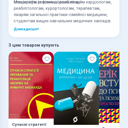
спеціалістів із фізичної реабілітації.
Монографія рекомендована лікарям кардіологам,
реабілітологам, курортологам, терапевтам,
лікарям загальної практики-сімейної медицини,
студентам вищих навчальних медичних закладів.
Докладніше
▾
З цим товаром купують
Сучасні стратегії