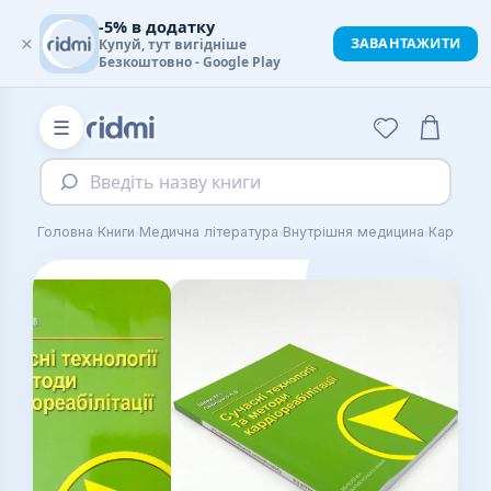
-5% в додатку
×
ЗАВАНТАЖИТИ
Купуй, тут вигідніше
Безкоштовно - Google Play
☰
Введіть назву книги
›
›
›
›
Головна
Книги
Медична література
Внутрішня медицина
Кардіоло