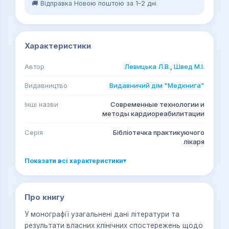
🚚 Відправка Новою поштою за 1–2 дні
Характеристики
Автор
Левицька Л.В.
,
Швед М.І.
Видавництво
Видавничий дім "Медкнига"
Інші назви
Современные технологии и
методы кардиореабилитации
Серія
Бібліотечка практикуючого
лікаря
Показати всі характеристики
▾
Про книгу
У монографії узагальнені дані літератури та
результати власних клінічних спостережень щодо