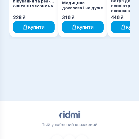
Вступ до
лікування та реа­
Медицина
психіатрії та
білітації хворих на
доказова і не дуже
психоаналізу
інфаркт міокарда
Просто про
228
₴
310
₴
440
₴
складне
Купити
Купити
Купи
Твій улюблений книжковий