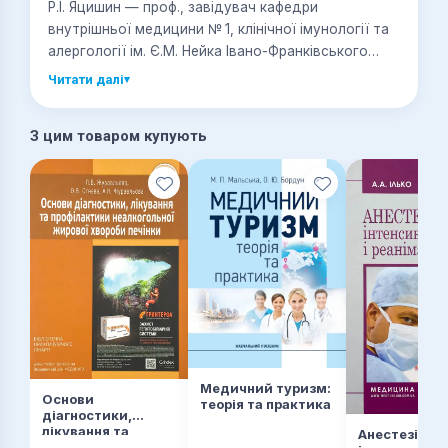
Р.І. Яцишин — проф., завідувач кафедри
внутрішньої медицини № 1, клінічної імунології та
алергології ім. Є.М. Нейка Івано-Франківського
національного медичного університету.
Читати далі
▾
З цим товаром купують
Медичний туризм:
Основи
теорія та практика
діагностики,
лікування та
Анестезіолог
профілактики