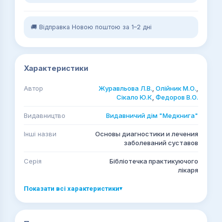
🚚 Відправка Новою поштою за 1–2 дні
Характеристики
Автор
Журавльова Л.В.
,
Олійник М.О.
,
Сікало Ю.К
,
Федоров В.О.
Видавництво
Видавничий дім "Медкнига"
Інші назви
Основы диагностики и лечения
заболеваний суставов
Серія
Бібліотечка практикуючого
лікаря
Показати всі характеристики
▾