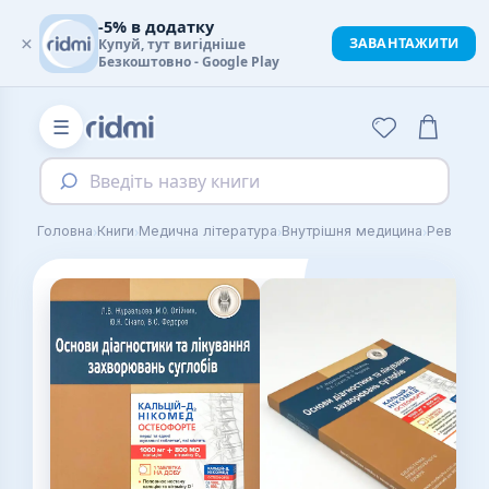
-5% в додатку
×
ЗАВАНТАЖИТИ
Купуй, тут вигідніше
Безкоштовно - Google Play
☰
Введіть назву книги
›
›
›
›
Головна
Книги
Медична література
Внутрішня медицина
Ревматол