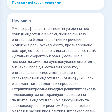
Показати всі характеристики
▾
Про книгу
У монографії висвітлені новітні уявлення про
функції ендотелію в нормі, процес синтезу
ендотелієм біологічно активних речовин,
біологічна роль оксиду азоту, проаналізовано
фактори, які позитивно впливають на ендотелій.
Детально охарактеризовані умови, що є
несприятливими для функціонування ендотелію,
визначені провідні механізми розвитку
ендотеліальної дисфункції, наведені
характеристики ендотеліальної дисфункції при
різноманітних патологічних процесах
і продемонстрована її роль у розвитку
Обгрунтовано роль немедикаментозних заходів
кардіоваскулярного ризику.
і медикаментозної терапії під час ведення
пацієнтів із ендотеліальною дисфункцією та
кардіоваскулярним ризиком й проаналізовані
методи й засоби профілактики цих захворювань.