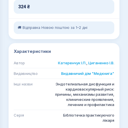
324
₴
🚚 Відправка Новою поштою за 1–2 дні
Характеристики
Автор
Катеренчук І.П.
,
Циганенко І.В.
Видавництво
Видавничий дім "Медкнига"
Інші назви
Эндотелиальная дисфункция и
кардиоваскулярный риск:
причины, механизмы развития,
клинические проявления,
лечение и профилактика
Серія
Бібліотечка практикуючого
лікаря