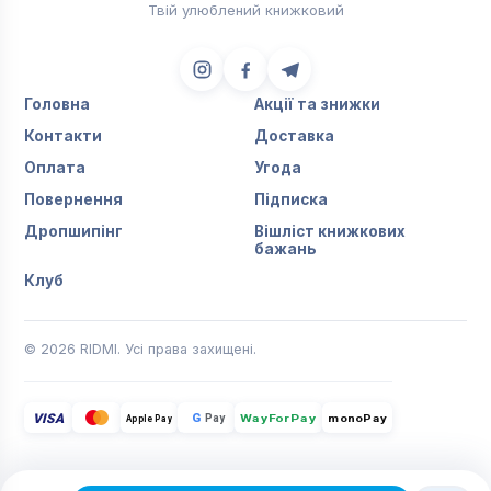
Твій улюблений книжковий
Головна
Акції та знижки
Контакти
Доставка
Оплата
Угода
Повернення
Підписка
Дропшипінг
Вішліст книжкових
бажань
Клуб
© 2026 RIDMI. Усі права захищені.
VISA
G
Pay
monoPay
Apple Pay
WayForPay