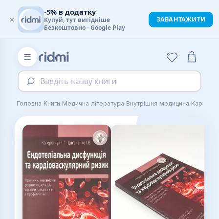
-5% в додатку
×
ЗАВАНТАЖИТИ
Купуй, тут вигідніше
Безкоштовно - Google Play
☰
Введіть назву книги
›
›
›
›
Головна
Книги
Медична література
Внутрішня медицина
Кардіоло