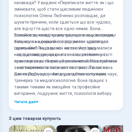
назавжди? У виданні «Переписати життя: як і що
змінювати, щоб стати щасливим людиною»
психологіня Олена Любченко розповідає, де
шукати причини, коли здається що все чудово,
але відчуття щастя все одно немає. Вона
пояснює важливість внутрішнього задоволення,
Зізнайтеся, чи відчували ви порожнечу всередині
балансу та адекватного розуміння щастя для
тіла, коли на перший погляд життя здавалося
гармонійної та свідомої життя. Авторка
ідеальним? Якщо ви хоч на хвилину задумалися
наводитиме приклади зі своєї психологічної
над відповіддю, ця книга — ваш рятівник у світі
практики та розбирає на реальних кейсах причини
важких рішень та емоційних качелей. Не вагайтеся
занепокоєння та поганого настрою. Також вона
- час переписати своє життя з чистого листа.
дає поради, що робити у подібних ситуаціях.
Олена Любченко - кандидатка психологічних наук,
тренерка та медіапсихологіня. Вона працює з
такими темами як емоційне та професійне
вигорання, подружнє життя, психологія вибору.
Читати далі
▾
З цим товаром купують