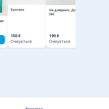
Бунгало
На добраніч, Джун
(м)
ще
150
₴
190
₴
140
₴
Очікується
Очікується
Очікується
Контакти