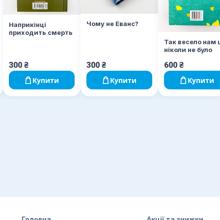
Чому не Еванс?
Наприкінці
приходить смерть
Так весело нам 
ніколи не було
300
₴
300
₴
600
₴
Купити
Купити
Купити
Головна
Акції та знижки