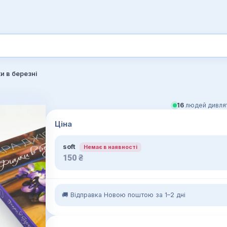
и в березні
16
людей дивлят
Ціна
soft
Немає в наявності
150
₴
🚚 Відправка Новою поштою за 1–2 дні