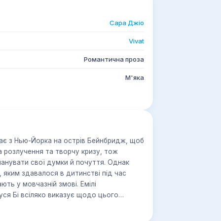
Сара Джіо
Vivat
Романтична проза
М'яка
ає з Нью-Йорка на острів Бейнбридж, щоб
а розлучення та творчу кризу, тож
панувати свої думки й почуття. Однак
, яким здавалося в дитинстві під час
ють у мовчазній змові. Емілі
ся Бі всіляко виказує щодо цього