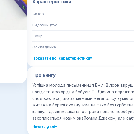
Характеристики
Автор
Видавництво
Жанр
Обкладинка
Показати всі характеристики
▾
Про книгу
Успішна молода письменниця Емілі Вілсон вируш
навідати двоюрідну бабусю Бі. Дівчина пережил
сподівається, що за межами мегаполісу зуміє о
життя на березі океану вже не таке безтурботне
канікул. Деякі мешканці острова неначе перебува
захоплюється новим знайомим Джеком, але бабу
невдоволення.
Читати далі
▾