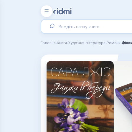
☰
›
›
›
›
Головна
Книги
Художня література
Романи
Фіалк