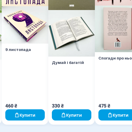
9 листопада
Спогади про ньо
Думай і багатій
460
₴
330
₴
475
₴
Купити
Купити
Купити