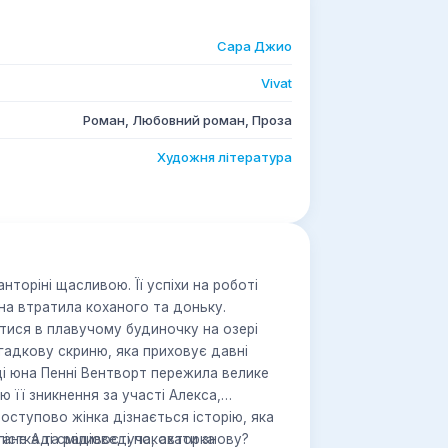
Сара Джио
Vivat
Роман, Любовний роман, Проза
Художня література
торіні щасливою. Її успіхи на роботі
на втратила коханого та доньку.
тися в плавучому будиночку на озері
агадкову скриню, яка приховує давні
ці юна Пенні Вентворт пережила велике
 її зникнення за участі Алекса,
оступово жінка дізнається історію, яка
тане Аді сміливості покохати знову?
істка та радіоведуча, авторка