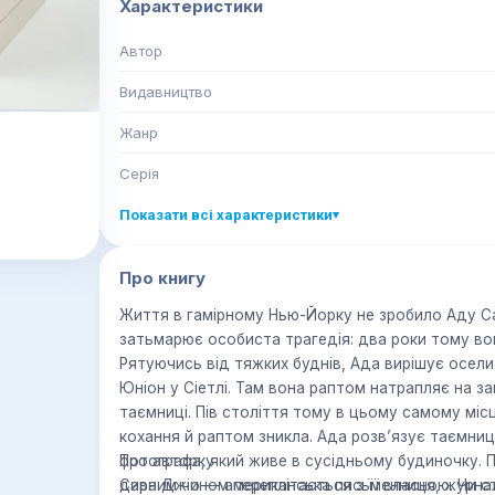
Характеристики
Автор
Видавництво
Жанр
Серія
)
Показати всі характеристики
▾
Про книгу
Життя в гамірному Нью-Йорку не зробило Аду Сан
затьмарює особиста трагедія: два роки тому во
Рятуючись від тяжких буднів, Ада вирішує осели
Юніон у Сіетлі. Там вона раптом натрапляє на з
таємниці. Пів століття тому в цьому самому міс
кохання й раптом зникла. Ада розв’язує таємницю
фотографа, який живе в сусідньому будиночку. П
Про авторку
дивним чином переплітається з її власною. Чи с
Сара Джіо — американська письменниця, журнал