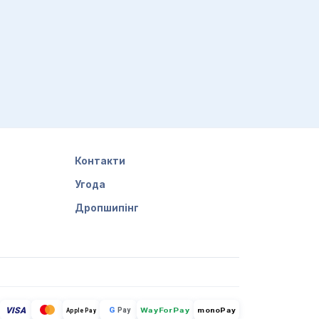
Контакти
Угода
Дропшипінг
VISA
G
Pay
monoPay
Apple Pay
WayForPay