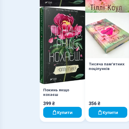
Тисяча пам’ятних
поцілунків
Покинь якщо
кохаєш
399
₴
356
₴
Купити
Купити