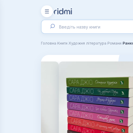
☰
›
›
›
›
Головна
Книги
Художня література
Романи
Ранк