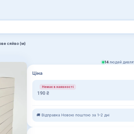
ове сяйво (м)
14
людей дивлят
Ціна
Немає в наявності
190
₴
🚚 Відправка Новою поштою за 1–2 дні