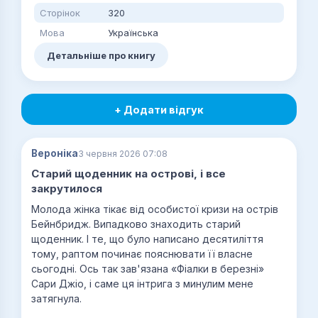
Сторінок
320
Мова
Українська
Детальніше про книгу
+ Додати відгук
Вероніка
3 червня 2026 07:08
Старий щоденник на острові, і все
закрутилося
Молода жінка тікає від особистої кризи на острів
Бейнбридж. Випадково знаходить старий
щоденник. І те, що було написано десятиліття
тому, раптом починає пояснювати її власне
сьогодні. Ось так зав'язана «Фіалки в березні»
Сари Джіо, і саме ця інтрига з минулим мене
затягнула.