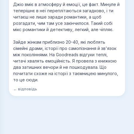
Джіо вміє в атмосферу й емоції, це факт. Минуле й
теперішнє в неї переплітаються загадково, і ти
читаєш не лише заради романтики, а щоб
розгадати, чим там усе закінчилося. Такий собі
мікс романтики й детективу, легкий, але чіпляє.
Зайде жінкам приблизно 20-40, які люблять
сімейні драми, історії про самопізнання й зв'язок
між поколіннями. На Goodreads відгуки теплі,
читачі хвалять емоційність. Я провела з книжкою
два затишних вечори й не пошкодувала. Що
почитати схоже на історії з таємницею минулого,
то це сюди.
← відповідь