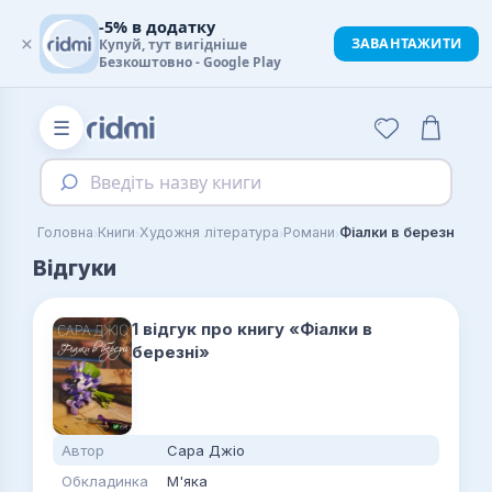
-5% в додатку
×
ЗАВАНТАЖИТИ
Купуй, тут вигідніше
Безкоштовно - Google Play
☰
Введіть назву книги
›
›
›
›
Головна
Книги
Художня література
Романи
Фіалки в березні
Відгуки
1 відгук про книгу «Фіалки в
березні»
Автор
Сара Джіо
Обкладинка
М'яка