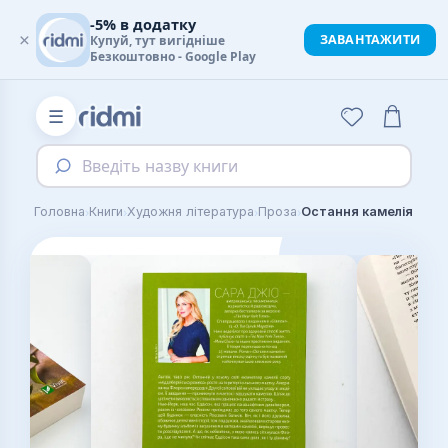
-5% в додатку
×
ЗАВАНТАЖИТИ
Купуй, тут вигідніше
Безкоштовно - Google Play
☰
Введіть назву книги
›
›
›
›
Головна
Книги
Художня література
Проза
Остання камелія (м)