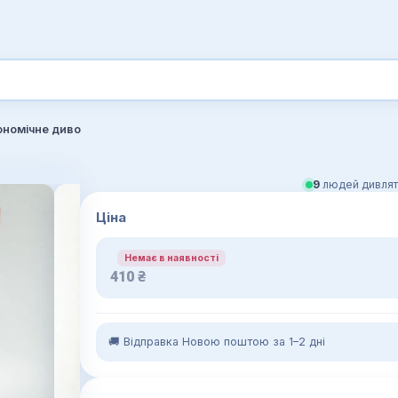
ономічне диво
9
людей дивлят
Ціна
Немає в наявності
410
₴
🚚 Відправка Новою поштою за 1–2 дні