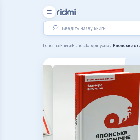
☰
›
›
›
›
Головна
Книги
Бізнес
Історії успіху
Японське ек