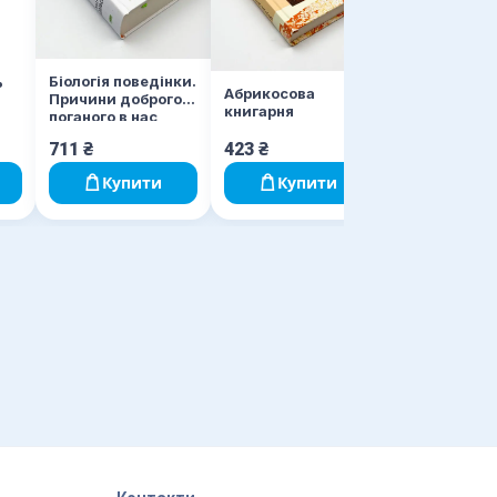
реальному ж
Біологія поведінки.
ь
Абрикосова
Причини доброго і
книгарня
поганого в нас
711
₴
423
₴
567
₴
Купити
Купити
Купи