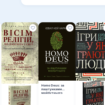
дверима, влада та бізнес разом виробляли страт
міжнародний успіх Mitsubishi Heavy Industries, To
тощо.
Замість чекати на «диво», японці його проєктув
Україні слід вивчити цей урок.
ДЛЯ КОГО ВИДАННЯ
Для усіх, хто хоче знати, як відбудувати зруйно
світового лідера.
ЧОМУ ЦЯ КНИЖКА
Розкриває справжні закулісні механізми економіч
підручниках з економіки.
ПРО АВТОРА
Чалмерс Джонсон (1931–2010) — почесний профес
Homo Deus: за
лаштунками
Дієго. Воював у Корейській війні, працював кон
майбутнього
співзасновником Інституту дослідження японськ