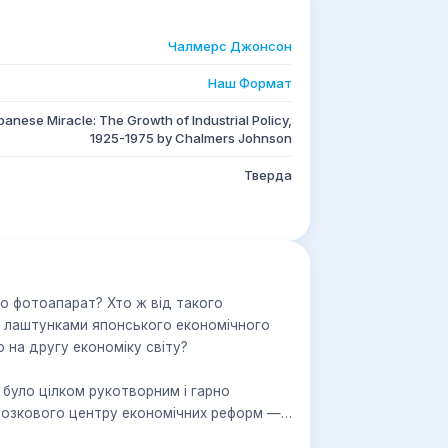
Чалмерс Джонсон
Наш Формат
panese Miracle: The Growth of Industrial Policy,
1925-1975 by Chalmers Johnson
Тверда
бо фотоапарат? Хто ж від такого
за лаштунками японського економічного
 на другу економіку світу?
було цілком рукотворним і гарно
мозкового центру економічних реформ —
сті Японії. Саме там, за зачиненими