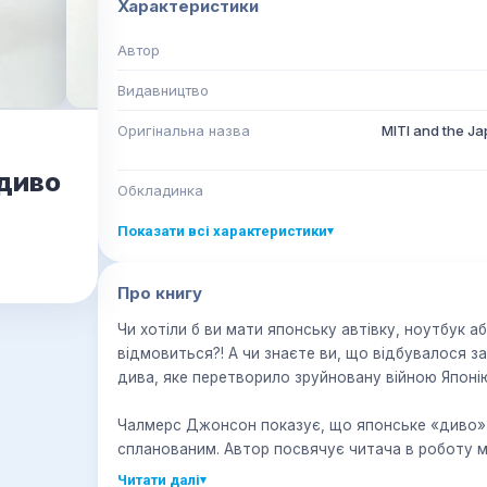
Характеристики
Автор
Видавництво
Оригінальна назва
MITI and the Ja
 диво
Обкладинка
Показати всі характеристики
▾
Про книгу
Чи хотіли б ви мати японську автівку, ноутбук а
відмовиться?! А чи знаєте ви, що відбувалося 
дива, яке перетворило зруйновану війною Японію
Чалмерс Джонсон показує, що японське «диво» 
спланованим. Автор посвячує читача в роботу 
Міністерства міжнародної торгівлі та промислово
Читати далі
▾