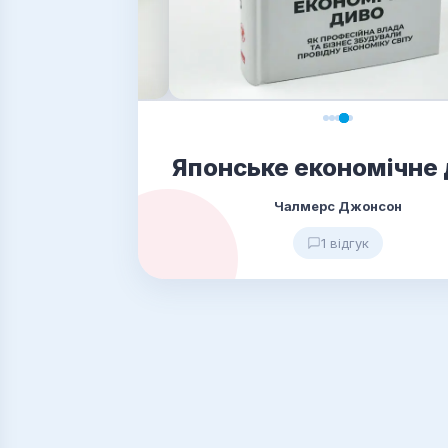
Японське економічне
Чалмерс Джонсон
1 відгук