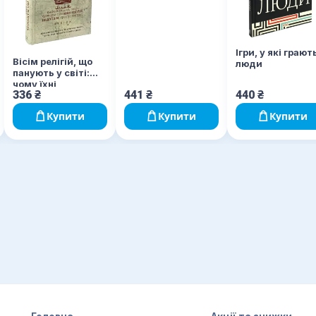
Ігри, у які грают
Вісім релігій, що
люди
панують у світі:
чому їхні
336
₴
441
₴
440
₴
відмінності мають
значення
Купити
Купити
Купити