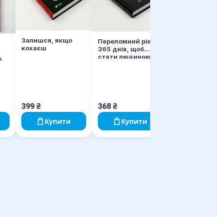
edition)
Залишся, якщо
Переломний рік.
кохаєш
365 днів, щоб
стати людиною,
о
якою ви справді
хочете бути
399
₴
368
₴
700
₴
Купити
Купити
Купи