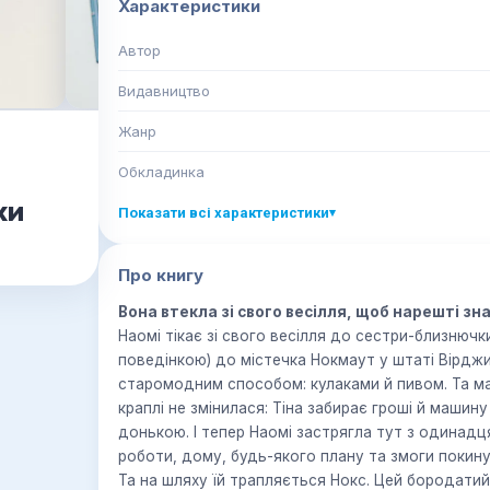
Характеристики
Автор
Видавництво
Жанр
Обкладинка
ки
Показати всі характеристики
▾
Про книгу
Вона втекла зі свого весілля, щоб нарешті з
Наомі тікає зі свого весілля до сестри-близнючк
поведінкою) до містечка Нокмаут у штаті Вірдж
старомодним способом: кулаками й пивом. Та ма
краплі не змінилася: Тіна забирає гроші й машину
донькою. І тепер Наомі застрягла тут з одинад
роботи, дому, будь-якого плану та змоги покину
Та на шляху їй трапляється Нокс. Цей бородатий