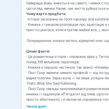
Найкраще йому живеться на самоті, і ніяких стос
світогляд змінює Наомі, чиє життя руйнується н
Чому варто придбати:
· Історія заснована на тропі «grumpy and sunshine
· Книжка з гумором розповідає про адаптацію в новому місті, про те, як важко
пристосуватися, коли втратив майже все, і, звіс
Попередження: книжка містить відвертий опис сц
Цікаві факти:
· Ця романтична історія - справжня зірка у Тіктоці. Хештег #thingswenevergotover зібрав
понад 139 мільйонів переглядів.
· Книжка є першою частиною так званої «Нокмаут
· Люсі Скор змінила чимало професій — від інструкторки з йоги до барменки чи
маркетологині. Зараз вона — не лише успішна п
That’s What She Said Publishing.
· Люсі Скор завжди захоплювалася романтичною прозою, але на написання власної
книжки її надихнули «П’ятдесят відтінків сірого
просто збентежити, і я ніколи не соромлюся тог
Читати далі
▾