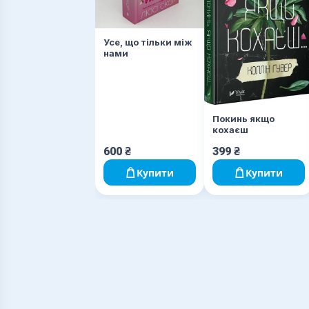
Усе, що тільки між
нами
Покинь якщо
кохаєш
600
₴
399
₴
Купити
Купити