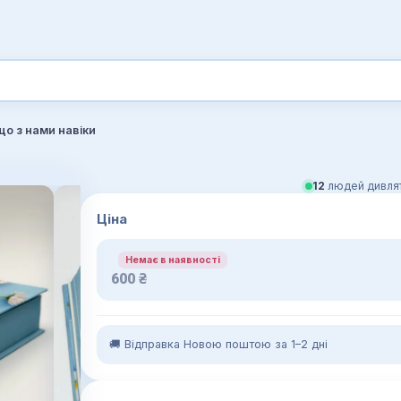
що з нами навіки
11
людей дивлят
Ціна
Немає в наявності
600
₴
🚚 Відправка Новою поштою за 1–2 дні