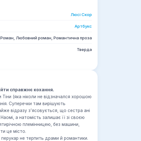
Люсі Скор
Артбукс
Роман, Любовний роман, Романтична проза
Тверда
найти справжнє кохання.
и Тіни (яка ніколи не відзначался хорошою
инія. Суперечки там вирішують
йже відразу з’ясовується, що сестра ані
 Наомі, а натомість залишає її зі своєю
цятирічною племінницею, без машини,
ти це місто.
 перукар не терпить драми й романтики.