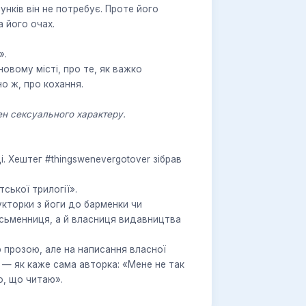
унків він не потребує. Проте його
а його очах.
».
но ж, про кохання.
ен сексуального характеру.
ської трилогії».
исьменниця, а й власниця видавництва
» — як каже сама авторка: «Мене не так
о, що читаю».