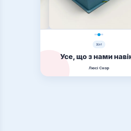
Хіт!
Усе, що з нами наві
Люсі Скор