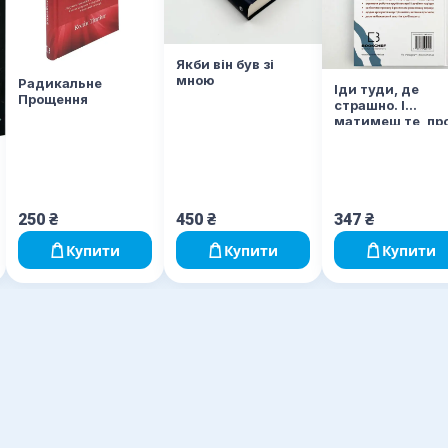
Якби він був зі
мною
Радикальне
Іди туди, де
Прощення
страшно. І
матимеш те, пр
що мрієш
250
₴
450
₴
347
₴
Купити
Купити
Купити