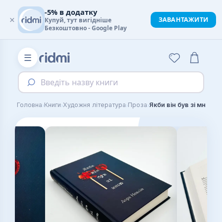
-5% в додатку
×
ЗАВАНТАЖИТИ
Купуй, тут вигідніше
Безкоштовно - Google Play
☰
Введіть назву книги
›
›
›
›
Головна
Книги
Художня література
Проза
Якби він був зі мною