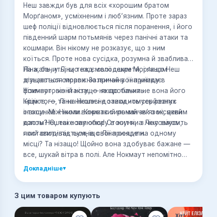
Неш завжди був для всіх «хорошим братом
Морґаном», усміхненим і люб’язним. Проте зараз
шеф поліції відновлюється після поранення, і його
південний шарм потьмянів через панічні атаки та
кошмари. Він нікому не розказує, що з ним
коїться. Проте нова сусідка, розумна й зваблива
Ліна, бачить, що над молодшим Морґаном
На жаль, у Ліни теж є свої секрети, і якщо Неш
згущається морок. Зазвичай вона уникає
дізнається справжню причину її приїзду в
фізичного контакту, — якщо тільки не вона його
Нокмаут, він їй нізащо не пробачить.
ініціює, — та на Нешеві дотики чомусь реагує
Крім того, Ліна ніколи не заводить серйозних
інакше. Між ними виникає сильний зв’язок, який
стосунків. Ніколи. Короткий романчик з місцевим
дасть Нешеві нову опору в житті, а Ліну змусить
копом? О, таке залюбки! Стосунки з чоловіком,
поставити під сумнів свої принципи.
який сподівається, що Ліна осяде на одному
місці? Та нізащо! Щойно вона здобуває бажане —
все, шукай вітра в полі. Але Нокмаут непомітно
полонить серця. І якщо Неш вирішить завоювати
Докладніше
▾
Ліну, то вже не відступить… навіть перед лицем
смертельної небезпеки.
З цим товаром купують
Хіт!