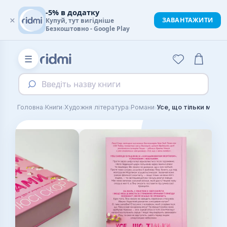
-5% в додатку
×
ЗАВАНТАЖИТИ
Купуй, тут вигідніше
Безкоштовно - Google Play
☰
Введіть назву книги
›
›
›
›
Головна
Книги
Художня література
Романи
Усе, що тільки між н