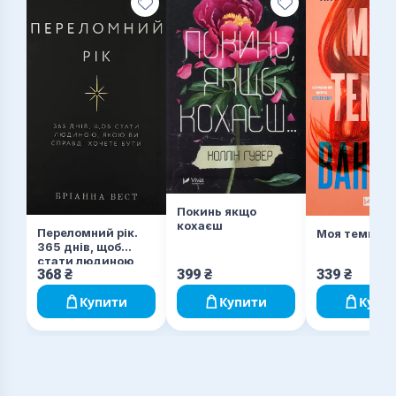
Покинь якщо
кохаєш
Переломний рік.
Моя темна В
365 днів, щоб
стати людиною,
368
₴
399
₴
339
₴
якою ви справді
хочете бути
Купити
Купити
Купи