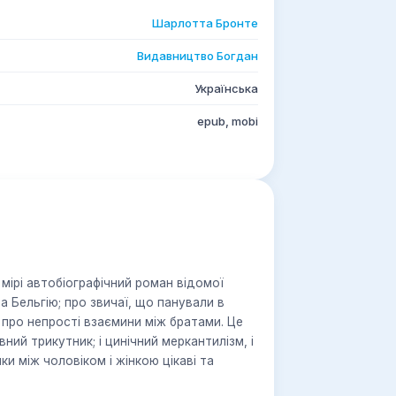
Шарлотта Бронте
Видавництво Богдан
Українська
epub, mobi
мірі автобіографічний роман відомої
а Бельгію; про звичаї, що панували в
 про непрості взаємини між братами. Це
ний трикутник; і цинічний меркантилізм, і
ки між чоловіком і жінкою цікаві та