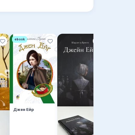
ebook
Джен Ейр