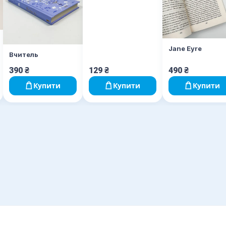
Jane Eyre
Вчитель
390
₴
129
₴
490
₴
Купити
Купити
Купити