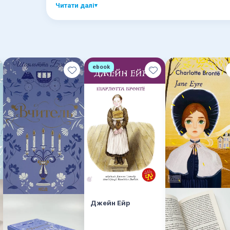
Читати далі
▾
ebook
Джейн Ейр