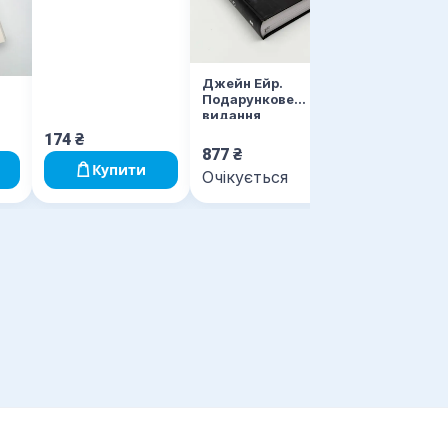
Джейн Ейр
Джейн Ейр.
Подарункове
видання
174
₴
877
₴
325
₴
Купити
Очікується
Очікується