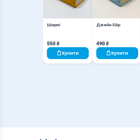
Ширлі
Джейн Ейр
550
₴
490
₴
Купити
Купити