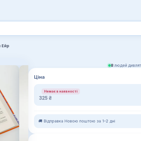
 Ейр
8
людей дивлят
Ціна
Немає в наявності
325
₴
🚚 Відправка Новою поштою за 1–2 дні