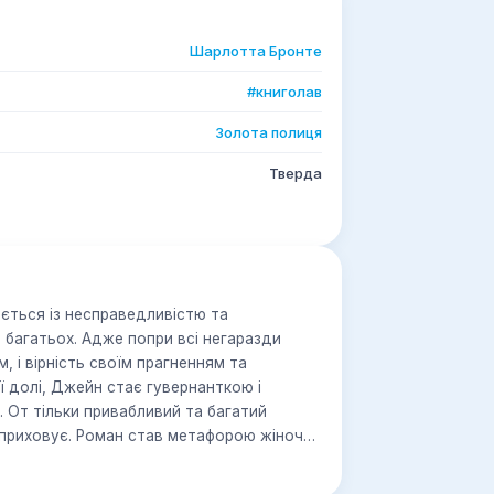
Шарлотта Бронте
#книголав
Золота полиця
Тверда
ається із несправедливістю та
багатьох. Адже попри всі негаразди
м, і вірність своїм прагненням та
ї долі, Джейн стає гувернанткою і
 От тільки привабливий та багатий
 приховує. Роман став метафорою жіночої