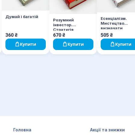
Думай і багатій
Есенціалізм.
Розумний
Мистецтво
інвестор.
визначати
Стратегія
пріоритети
вартісного
360
₴
670
₴
505
₴
інвестування
Купити
Купити
Купити
Головна
Акції та знижки