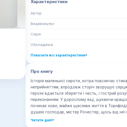
Характеристики
Автор
Видавництво
Серія
Обкладинка
Показати всі характеристики
▾
Про книгу
Історія маленької сироти, котра повсякчас стик
неприйняттям, впродовж сторіч зворушує серця 
героїні вдається зберегти і честь, і гострий розу
переконанням. У дорослому віці, шукаючи кращо
починає нове, майже щасливе життя в Торнфілді.
душею господар, містер Рочестер, щось від неї
шляхетності й сили в світовій літературі.
Читати далі
▾