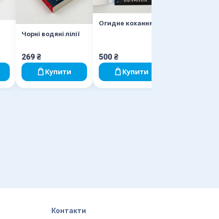
Огидне кохання
Чорні водяні лілії
269
₴
500
₴
500
₴
Купити
Купити
Купи
Контакти