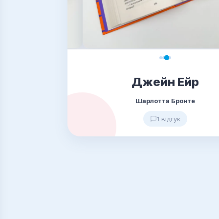
Джейн Ейр
Шарлотта Бронте
1 відгук