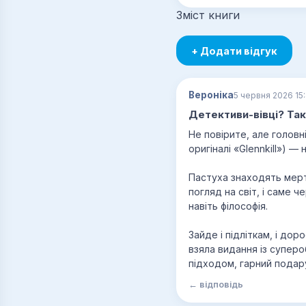
Зміст книги
+ Додати відгук
Вероніка
5 червня 2026 15
Детективи-вівці? Так,
Не повірите, але головн
оригіналі «Glennkill») —
Пастуха знаходять мертв
погляд на світ, і саме 
навіть філософія.
Зайде і підліткам, і до
взяла видання із супер
підходом, гарний подару
← відповідь