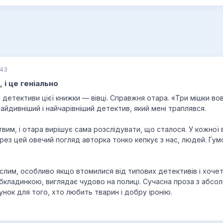
:43
 і це геніально
і детективи цієї книжки — вівці. Справжня отара. «Три мішки во
 найдивніший і найчарівніший детектив, який мені траплявся.
им, і отара вирішує сама розслідувати, що сталося. У кожної ві
через цей овечий погляд авторка тонко кепкує з нас, людей. Гум
рослим, особливо якщо втомилися від типових детективів і хочет
обкладинкою, виглядає чудово на полиці. Сучасна проза з абс
нок для того, хто любить тварин і добру іронію.