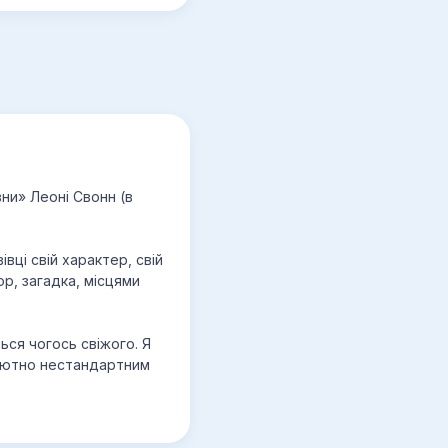
вни» Леоні Свонн (в
вці свій характер, свій
ор, загадка, місцями
ься чогось свіжого. Я
олютно нестандартним