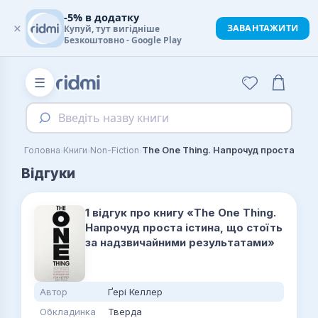
-5% в додатку
×
ЗАВАНТАЖИТИ
Купуй, тут вигідніше
Безкоштовно - Google Play
☰
Введіть назву книги
›
›
›
Головна
Книги
Non-Fiction
The One Thing. Напрочуд проста істина, що стоїть за надзвичайними результатами
Відгуки
1 відгук про книгу «The One Thing.
Напрочуд проста істина, що стоїть
за надзвичайними результатами»
Автор
Ґері Келлер
Обкладинка
Тверда