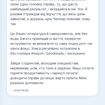
свою одну головну справу, ту, що дасть
найбільший результат, і вкладайся в неї. Усе. Я
роками страждав від відчуття, що весь день
зайнятий, а зрушень нуль. Келлер пояснив, чому
так.
Це бізнес-література й саморозвиток, але без
води. Багато прикладів із життя, конкретні
інструменти, як визначити ту саму «одну річ» і не
злити фокус. Книга регулярно потрапляє в
бестселери Amazon і Goodreads, і заслужено.
Зайде студентам, молодим спеціалістам,
керівникам, усім, хто тоне в задачах. Якщо хочете
підняти продуктивність і нарешті почати
доводити справи до кінця, варто купити. Мені
реально допомогло.
← відповідь