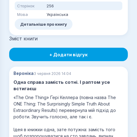
Сторінок
256
Мова
Українська
Детальніше про книгу
Зміст книги
+ Додати відгук
Вероніка
3 червня 2026 14:04
Одна справа замість сотні. І раптом усе
встигаєш
«The One Thing» Ґері Келлера (повна назва The
ONE Thing: The Surprisingly Simple Truth About
Extraordinary Results) перевернула мій підхід до
роботи. Звучить голосно, але так і є.
Ідея в книжки одна, зате потужна: замість того
щоб розпорошуватися на сто завдань, визнач