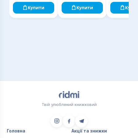
073 Менеджмент, за освітньою програмою
Купити
Купити
Купи
Управління навчальним закладом, може
використовуватися в системі професійного
удосконалення керівних кадрів освіти, а також
викладачами вищої
Твій улюблений книжковий
Головна
Акції та знижки