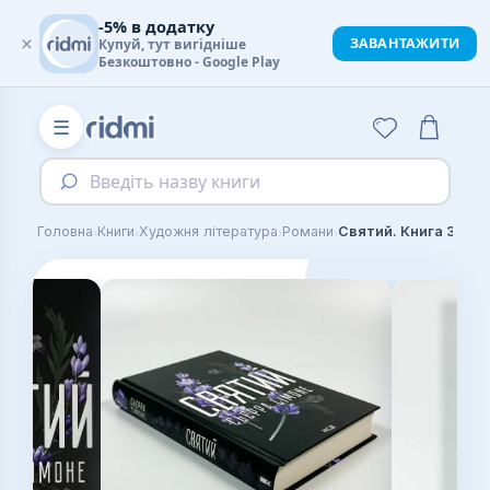
-5% в додатку
×
ЗАВАНТАЖИТИ
Купуй, тут вигідніше
Безкоштовно - Google Play
☰
Введіть назву книги
›
›
›
›
Головна
Книги
Художня література
Романи
Святий. Книга 3