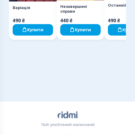
Останній ли
Незавершені
Варіація
справи
490
₴
440
₴
490
₴
Купити
Купити
Купи
Твій улюблений книжковий