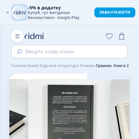
-5% в додатку
×
ЗАВАНТАЖИТИ
Купуй, тут вигідніше
Безкоштовно - Google Play
☰
Введіть назву книги
›
›
›
›
Головна
Книги
Художня література
Романи
Грішник. Книга 2