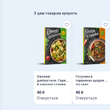
З цим товаром купують
Овочеві
Готуємо в
делікатеси. Гарячі
горшиках щодня і
й холодні страви,
до свят
закуски
40
₴
40
₴
Очікується
Очікується