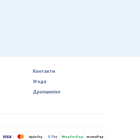
Контакти
Угода
Дропшипінг
VISA
G
Pay
monoPay
Apple Pay
WayForPay