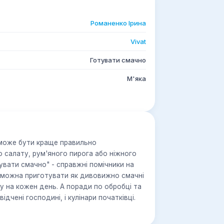
Романенко Ірина
Vivat
Готувати смачно
М'яка
може бути краще правильно
 салату, рум'яного пирога або ніжного
тувати смачно" - справжні помічники на
и можна приготувати як дивовижно смачні
жу на кожен день. А поради по обробці та
ідчені господині, і кулінари початківці.