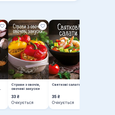
Салати. Сма
корисно, пр
Страви з овочів,
Святкові салати
овочеві закуски
33
₴
35
₴
29
₴
Очікується
Очікується
Очікується