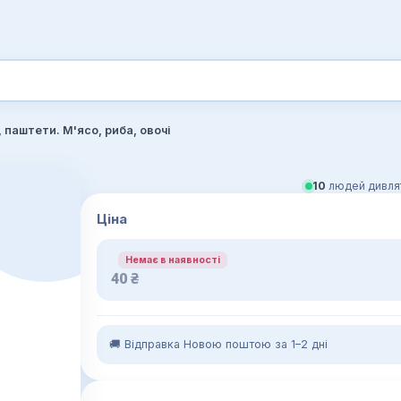
, паштети. М'ясо, риба, овочі
10
людей дивлят
Ціна
Немає в наявності
40
₴
🚚 Відправка Новою поштою за 1–2 дні