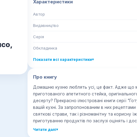
Характеристики
Автор
Видавництво
Серія
ясо,
Обкладинка
Показати всі характеристики
▾
Про книгу
Домашню кухню люблять усі, це факт. Адже що 
приготованого апетитного стейка, оригінального
десерту? Прекрасно ілюстровані книги серії "Го
вашій кухні. За запропонованим в них рецептам
святкові страви, так і різноманітну та корисну ї
приготуванню продуктів по заслузі оцінять і досв
Читати далі
▾