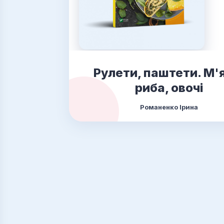
Рулети, паштети. М'
риба, овочі
Романенко Ірина