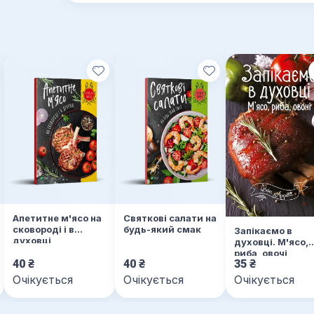
Апетитне м'ясо на
Святкові салати на
сковороді і в
будь-який смак
Запікаємо в
духовці
духовці. М'ясо,
риба, овочі
40
₴
40
₴
35
₴
Очікується
Очікується
Очікується