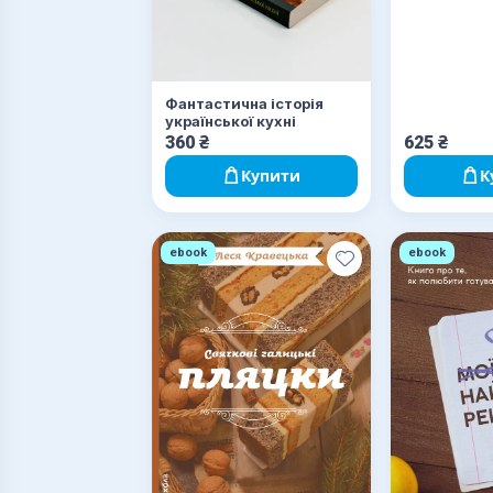
Фантастична історія
української кухні
360
₴
625
₴
Купити
К
ebook
ebook