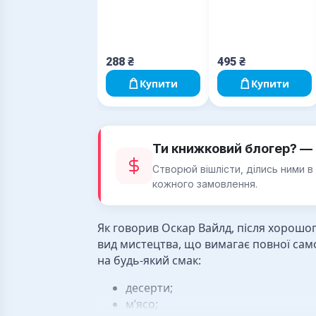
288
₴
495
₴
Купити
Купити
Ти книжковий блогер? — 
Створюй вішлісти, ділись ними в
кожного замовлення.
Як говорив Оскар Вайлд, після хорошо
вид мистецтва, що вимагає повної сам
на будь-який смак:
десерти;
м’ясо;