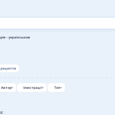
арія - українською
 рецептів
Автор
Ілюстрації
Тип
а: