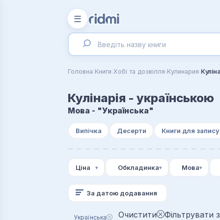
☰
›
›
›
›
Головна
Книги
Хобі та дозвілля
Кулинария
Кулін
Кулінарія - українською
Мова - "Українська"
Випічка
Десерти
Книги для запису
Ціна
Обкладинка
Мова
За датою додавання
Очистити
Фільтрувати з
Українська