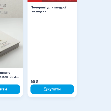
Печериці для мудрої
господині
еликих
 емоційних
65
₴
пити
Купити