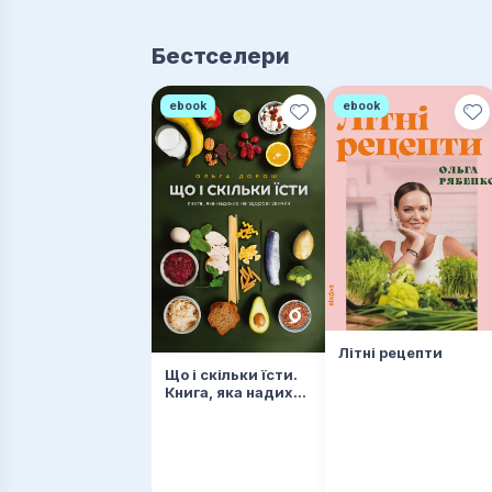
Бестселери
ebook
ebook
Літні рецепти
Що і скільки їсти.
Книга, яка надихне
на здорові звички