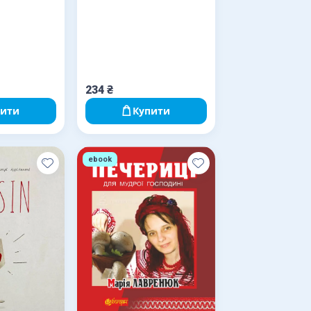
234
₴
пити
Купити
ebook