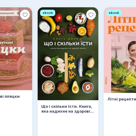
ebook
ebook
ві пляцки
Літні рецепт
Що і скільки їсти. Книга,
яка надихне на здорові
звички