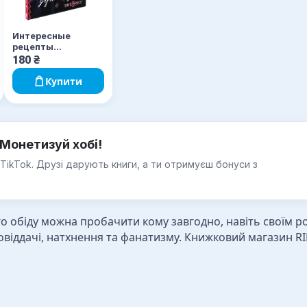
Интересные
рецепты
душевных блюд
180
₴
Купити
Монетизуй хобі!
 TikTok. Друзі дарують книги, а ти отримуєш бонуси з
го обіду можна пробачити кому завгодно, навіть своїм р
овіддачі, натхнення та фанатизму. Книжковий магазин R