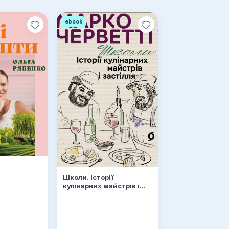
ebook
и
Школи. Історії
кулінарних майстрів і
застілля