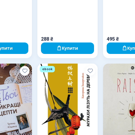
288
₴
495
₴
упити
Купити
Ку
ebook