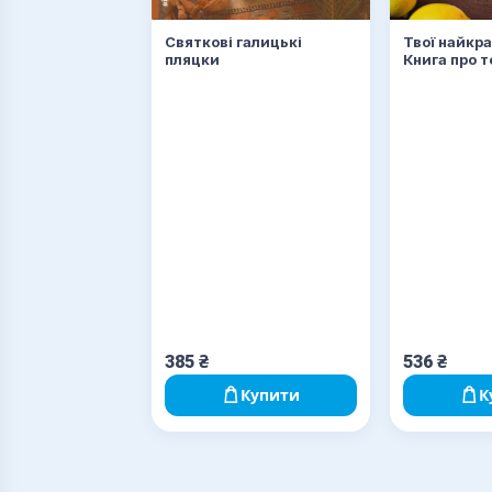
Святкові галицькі
Твої найкр
пляцки
Книга про т
полюбити г
385
₴
536
₴
Купити
К