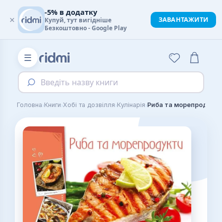
-5% в додатку
×
ЗАВАНТАЖИТИ
Купуй, тут вигідніше
Безкоштовно - Google Play
☰
Введіть назву книги
›
›
›
›
Головна
Книги
Хобі та дозвілля
Кулінарія
Риба та морепродукти