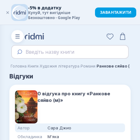
-5% в додатку
×
ЗАВАНТАЖИТИ
Купуй, тут вигідніше
Безкоштовно - Google Play
☰
Введіть назву книги
›
›
›
›
Головна
Книги
Художня література
Романи
Ранкове сяйво (м)
Відгуки
0 відгука про книгу «Ранкове
сяйво (м)»
Автор
Сара Джио
Обкладинка
М'яка