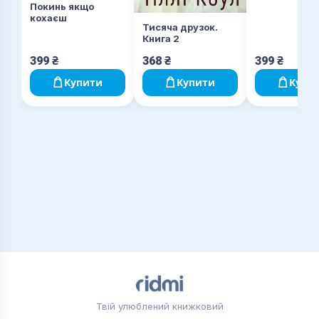
Покинь якщо
кохаєш
Тисяча друзок.
Книга 2
399
₴
368
₴
399
₴
Купити
Купити
Купи
Твій улюблений книжковий