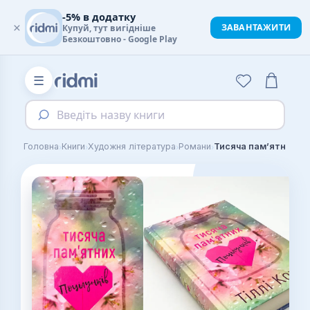
-5% в додатку
×
ЗАВАНТАЖИТИ
Купуй, тут вигідніше
Безкоштовно - Google Play
☰
Введіть назву книги
›
›
›
›
Головна
Книги
Художня література
Романи
Тисяча пам’ятних по