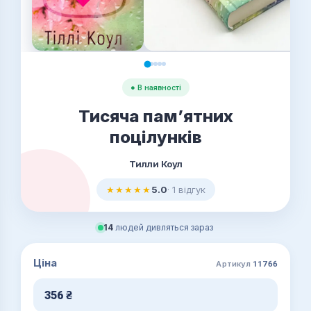
● В наявності
Тисяча пам’ятних
поцілунків
Тилли Коул
★★★★★
5.0
· 1 відгук
14
людей дивляться зараз
Ціна
Артикул
11766
356
₴