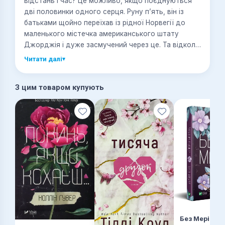
відстань і час? Це можливо, якщо поєднуються
дві половинки одного серця. Руну п’ять, він із
батьками щойно переїхав із рідної Норвегії до
маленького містечка американського штату
Джорджія і дуже засмучений через це. Та відколи
він знайомиться з дивакуватою сусідкою Поппі,
Читати далі
▾
його життя набуває яскравих кольорів і
перетворюється на справжню пригоду. Поппі,
З цим товаром купують
виконуючи заповіт улюбленої бабусі, має на меті
зібрати тисячу поцілунків, але не звичайних, а
особливих, таких, коли серце мало не
вистрибуватиме з грудей. Саме такі поцілунки
обіцяє їй подарувати Рун. Історія кохання, яка
розіб’є вам серце.
Без Меріт