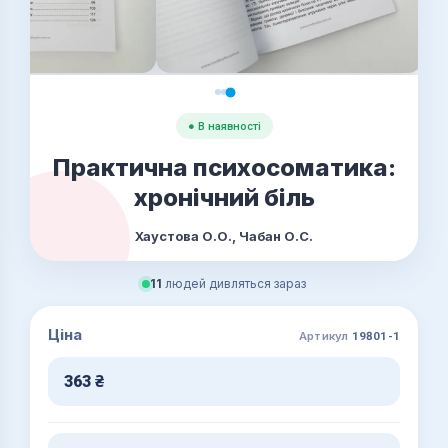
● В наявності
Практична психосоматика:
хронічний біль
Хаустова О.О., Чабан О.С.
11
людей дивляться зараз
Ціна
Артикул
19801-1
363
₴