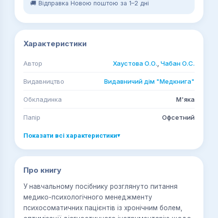
🚚 Відправка Новою поштою за 1–2 дні
Характеристики
Автор
Хаустова О.О.
,
Чабан О.С.
Видавництво
Видавничий дім "Медкнига"
Обкладинка
М'яка
Папір
Офсетний
Показати всі характеристики
▾
Про книгу
У навчальному посібнику розглянуто питання
медико-психологічного менеджменту
психосоматичних пацієнтів із хронічним болем,