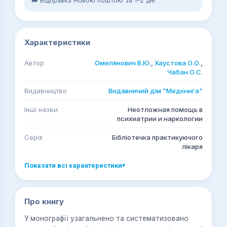
🚚 Відправка Новою поштою за 1–2 дні
Характеристики
Автор
Омелянович В.Ю.
,
Хаустова О.О.
,
Чабан О.С.
Видавництво
Видавничий дім "Медкнига"
Інші назви
Неотложная помощь в
психиатрии и наркологии
Серія
Бібліотечка практикуючого
лікаря
Показати всі характеристики
▾
Про книгу
У монографії узагальнено та систематизовано