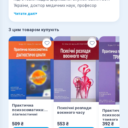
України, доктор медичних наук, професор
Читати далі
▾
З цим товаром купують
Практична
Психічні розлади
психосоматика:
Практична
воєнного часу
діагностичні
психосомати
шкали
тривога
509
₴
553
₴
392
₴