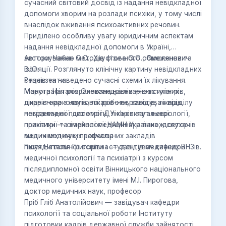
сучасний світовий досвід із надання невідкладної
допомоги хворим на розлади психіки, у тому числі
внаслідок вживання психоактивних речовин.
Приділено особливу увагу юридичним аспектам
надання невідкладної допомоги в Україні,
застосуванню методів фізичного обмеження та
Автори: Чабан О.С., Хаустова О.О., Омелянович
ізоляції. Розглянуто клінічну картину невідкладних
В.Ю
станів та наведено сучасні схеми їх лікування.
Рецензенти:
Монографія розрахована на лікарів-психіатрів,
Марута Наталія Олександрівна — заступник
лікарів-наркологів, лікарів-неврологів, лікарів
директора з наукової роботи, завідувач відділу
невідкладної допомоги, лікарів загальної
пограничної психіатрії ДУ «Інститут неврології,
практики — сімейної медицини, а також слухачів
психіатрії та наркології НАМН України», доктор
вищих медичних навчальних закладів
медичних наук, професор
післядипломної освіти і студентів медичних ВНЗів.
Пшук Наталія Григорівна — завідувач кафедри
медичної психології та психіатрії з курсом
післядипломної освіти Вінницького національного
медичного університету імені М.І. Пирогова,
доктор медичних наук, професор
Пріб Гліб Анатолійович — завідувач кафедри
психології та соціальної роботи Інституту
підготовки кадрів державної служби зайнятості