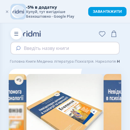
-5% в додатку
×
ЗАВАНТАЖИТИ
Купуй, тут вигідніше
Безкоштовно - Google Play
☰
Введіть назву книги
›
›
›
›
Головна
Книги
Медична література
Психіатрія. Наркологія