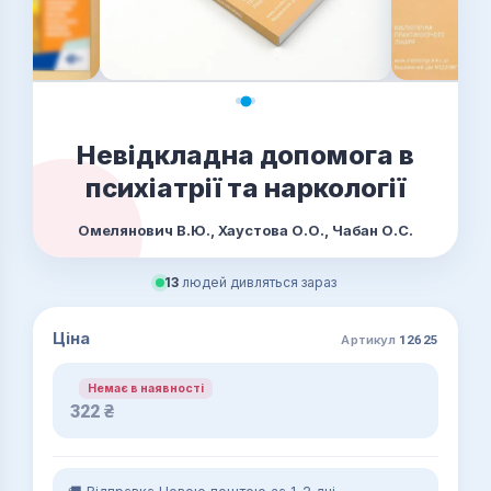
Невідкладна допомога в
психіатрії та наркології
Омелянович В.Ю., Хаустова О.О., Чабан О.С.
13
людей дивляться зараз
Ціна
Артикул
12625
Немає в наявності
322
₴