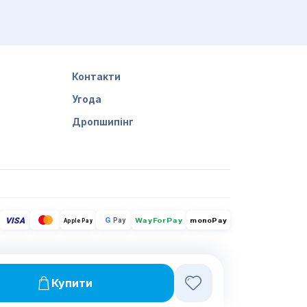
Контакти
Угода
Дропшипінг
VISA
G
Pay
monoPay
Apple Pay
WayForPay
Купити