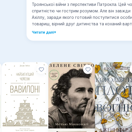
Троянської війни з перспективи Патрокла. Цей чо
спритністю чи гострим розумом. Але він завжди 
Ахіллу, заради якого готовий поступитися осо
товариш, вірний друг дитинства та коханий варт
жертву заради нього…
Читати далі
▾