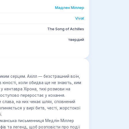
Мадлен Міллер
Vivat
The Song of Achilles
твердий
иким серцем. Ахілл — безстрашний воїн,
в юності, коли обидва ще не знають, ким
 у кентавра Хірона, тихі розмови на
поступово переростає у кохання.
е слава, на них чекає шлях, сповнений
пиняється у вирі битв, честі, жорстокої
ї.
риканська письменниця Медлін Міллер
ів та легенд, щоб розповісти про події