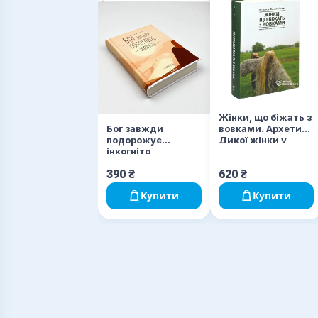
Жінки, що біжать з
Бог завжди
вовками. Архетип
подорожує
Дикої жінки у
інкогніто
міфах та легендах
390
₴
620
₴
Купити
Купити