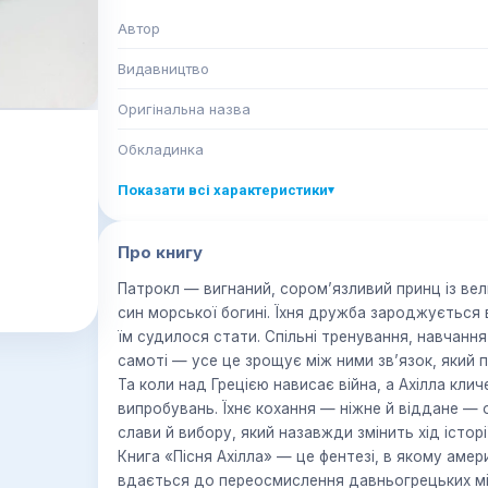
Автор
Видавництво
Оригінальна назва
Обкладинка
Показати всі характеристики
▾
Про книгу
Патрокл — вигнаний, сором’язливий принц із вел
син морської богині. Їхня дружба зароджується 
їм судилося стати. Спільні тренування, навчання
самоті — усе це зрощує між ними зв’язок, який 
Та коли над Грецією нависає війна, а Ахілла клич
випробувань. Їхнє кохання — ніжне й віддане — о
слави й вибору, який назавжди змінить хід історі
Книга «Пісня Ахілла» — це фентезі, в якому аме
вдається до переосмислення давньогрецьких міф