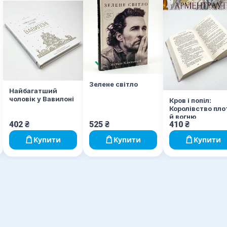
Зелене світло
Найбагатший
чоловік у Вавилоні
Кров і попіл:
Королівство пло
й вогню
402
₴
525
₴
410
₴
Купити
Купити
Купити