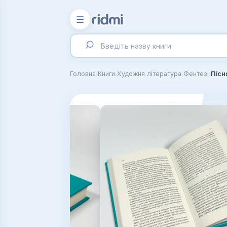
☰
›
›
›
›
Головна
Книги
Художня література
Фентезі
Пісн