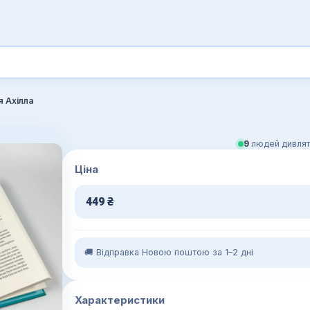
я Ахілла
9
людей дивлят
Ціна
449
₴
🚚 Відправка Новою поштою за 1–2 дні
Характеристики