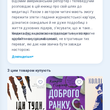
Відомий американський репортер і телеведучий
розповідає в цій книжці про свій шлях до
медитації. Разом з автором читачі мають змогу
пережити злети і падіння журналістської кар’єри,
дізнатися скандальні й не дуже подробиці з
життя духовних лідерів, з’ясувати, що ж таке
медитація, чи всім вона підходить і чи може
Книжка буде цікавою і корисною тим, хто прагне
зробити нас щасливішими.
віднайти внутрішній спокій, не втративши тих
переваг, які дає нам звичка бути завжди
насторожі.
Докладніше
▾
З цим товаром купують