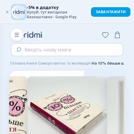
-5% в додатку
×
ЗАВАНТАЖИТИ
Купуй, тут вигідніше
Безкоштовно - Google Play
☰
Введіть назву книги
›
›
›
Головна
Книги
Саморозвиток та мотивація
На 10% більше щаст