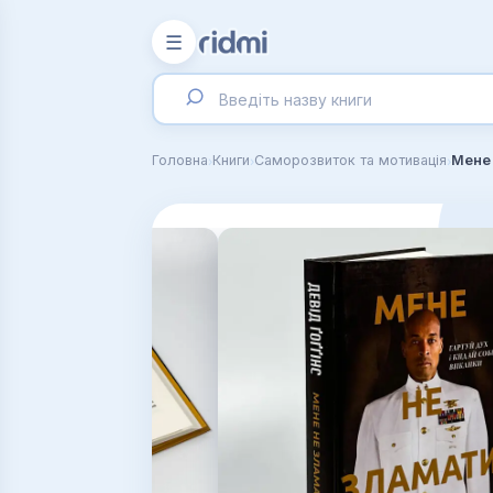
☰
›
›
›
Головна
Книги
Саморозвиток та мотивація
Мене 