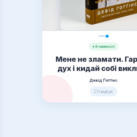
● В наявності
Мене не зламати. Га
дух і кидай собі вик
Девід Ґоґґінс
1 відгук