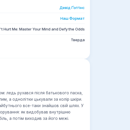
Девід Ґоґґінс
Наш Формат
t Hurt Me: Master Your Mind and Defy the Odds
Тверда
м: ледь рухався після батькового паска,
им, а однолітки цькували за колір шкіри.
айбутнього все-таки знайшов свій шлях. У
торування: як видобував внутрішню
іль, а потім виходив за його межі.