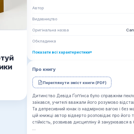
Автор
Видавництво
Оригінальна назва
Can'
Обкладинка
Показати всі характеристики
▾
ртуй
лики
Про книгу
Переглянути зміст книги (PDF)
Дитинство Девіда Ґоґґінса було справжнім пекло
заїкався, учителі вважали його розумово відстал
Та депресивний юнак із надмірною вагою і без м
цій книжці автор відверто розповідає про його 
стійкість, розвивав дисципліну й занурювався в б