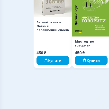
Атомні звички.
Легкий і
перевірений спосіб
набути корисних
звичок і позбутися
Мистецтво
звичок шкідливих
говорити
450
₴
450
₴
Купити
Купити